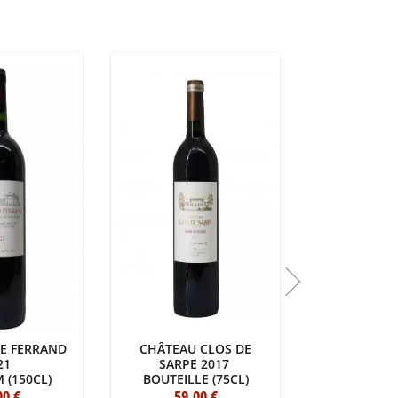
E FERRAND
CHÂTEAU CLOS DE
CHÂTEAU LA
21
SARPE 2017
GAY 
(150CL)
BOUTEILLE (75CL)
BOUTEILL
00
€
59
.00
€
91
.