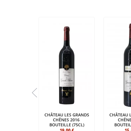
AU BOYD
CHÂTEAU LES GRANDS
CHÂTEAU 
NAC 2018
CHÊNES 2016
CHÊNE
LE (75CL)
BOUTEILLE (75CL)
BOUTEIL
.00
€
19
.00
€
15