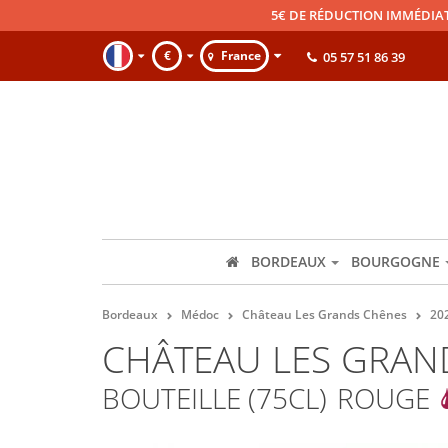
5€ DE RÉDUCTION IMMÉDIA
€
France
05 57 51 86 39
BORDEAUX
BOURGOGNE
Bordeaux
Médoc
Château Les Grands Chênes
20
CHÂTEAU LES GRAN
BOUTEILLE (75CL)
ROUGE