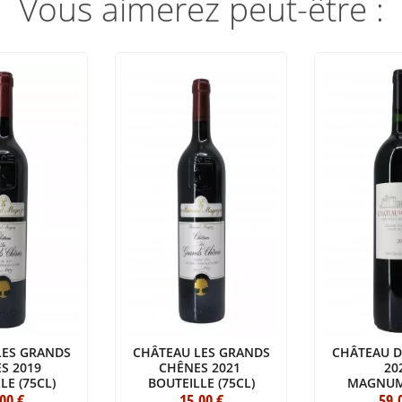
Vous aimerez peut-être :
LES GRANDS
CHÂTEAU LES GRANDS
CHÂTEAU D
S 2019
CHÊNES 2021
20
LE (75CL)
BOUTEILLE (75CL)
MAGNUM 
.00
€
15
.00
€
59
.