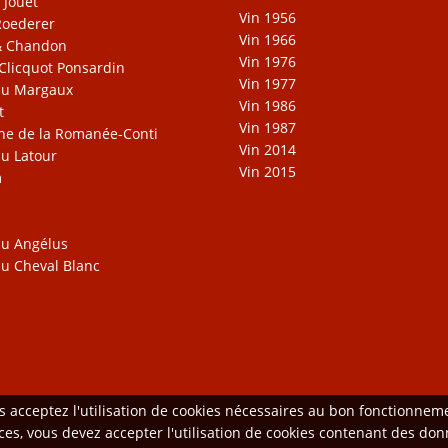
 Jouët
Vin 1956
Roederer
Vin 1966
& Chandon
Vin 1976
Clicquot Ponsardin
Vin 1977
au Margaux
Vin 1986
t
Vin 1987
e de la Romanée-Conti
Vin 2014
u Latour
Vin 2015
m
u Angélus
u Cheval Blanc
us acceptez l'utilisation de cookies nécessaires au bon fonctionne
vices, vous devez accepter l'utilisation de cookies contenant des d