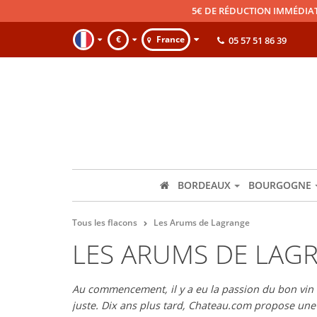
5€ DE RÉDUCTION IMMÉDIA
€
France
05 57 51 86 39
BORDEAUX
BOURGOGNE
Tous les flacons
Les Arums de Lagrange
LES ARUMS DE LAG
Au commencement, il y a eu la passion du bon vin et
juste. Dix ans plus tard, Chateau.com propose un