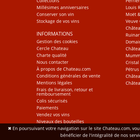
Collections
Perrier
Millésimes anniversaires
Louis 
Conserver son vin
Moët 
Stockage de vos vins
Veuve 
Châte
INFORMATIONS
Ruinar
Gestion des cookies
Domain
Cercle Chateau
Châtea
Charte qualité
Mum
Nous contacter
Cristal
À propos de Chateau.com
Pétrus
Conditions générales de vente
Châtea
Mentions légales
Châtea
Frais de livraison, retour et
remboursement
Colis sécurisés
Paiements
Vendez vos vins
Niveaux des bouteilles
✖
En poursuivant votre navigation sur le site Chateau.com, vo
bénéficier de l'intégralité de nos ser