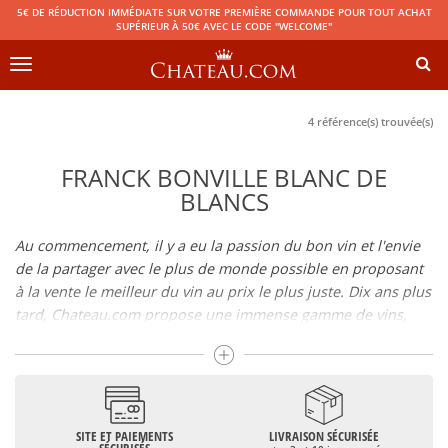
5€ DE RÉDUCTION IMMÉDIATE SUR VOTRE PREMIÈRE COMMANDE POUR TOUT ACHAT
SUPÉRIEUR À 50€ AVEC LE CODE "WELCOME"
Toggle
navigation
4 référence(s) trouvée(s)
FRANCK BONVILLE BLANC DE
BLANCS
Au commencement, il y a eu la passion du bon vin et l'envie
de la partager avec le plus de monde possible en proposant
à la vente le meilleur du vin au prix le plus juste. Dix ans plus
tard, Chateau.com propose une immense gamme de vins,
champagnes et spiritueux rigoureusement sélectionnés.
Boire du bon vin ne doit pas être une question de budget
De 10 à plus de 10000 euros, vous trouverez ici les meilleurs
SITE ET PAIEMENTS
LIVRAISON SÉCURISÉE
vins et champagnes, qu'ils soient confidentiels ou qu'ils