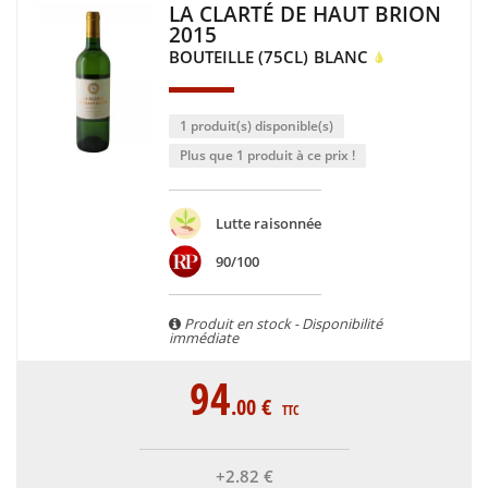
LA CLARTÉ DE HAUT BRION
2015
BOUTEILLE (75CL)
BLANC
1 produit(s) disponible(s)
Plus que 1 produit à ce prix !
Lutte raisonnée
90/100
Produit en stock - Disponibilité
immédiate
94
.00
€
TTC
+2
.82
€