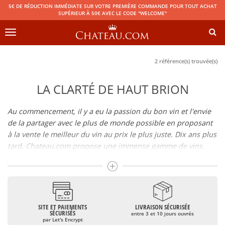
5€ DE RÉDUCTION IMMÉDIATE SUR VOTRE PREMIÈRE COMMANDE POUR TOUT ACHAT
SUPÉRIEUR À 50€ AVEC LE CODE "WELCOME"
Toggle
navigation
2 référence(s) trouvée(s)
LA CLARTÉ DE HAUT BRION
Au commencement, il y a eu la passion du bon vin et l'envie
de la partager avec le plus de monde possible en proposant
à la vente le meilleur du vin au prix le plus juste. Dix ans plus
tard, Chateau.com propose une immense gamme de vins,
champagnes et spiritueux rigoureusement sélectionnés.
Boire du bon vin ne doit pas être une question de budget
De 10 à plus de 10000 euros, vous trouverez ici les meilleurs
SITE ET PAIEMENTS
LIVRAISON SÉCURISÉE
vins et champagnes, qu'ils soient confidentiels ou qu'ils
SÉCURISÉS
entre 3 et 10 jours ouvrés
soient mondialement reconnus comme le Château Mouton
par Let's Encrypt