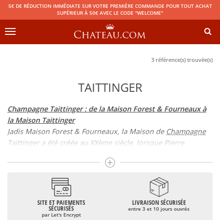
5€ DE RÉDUCTION IMMÉDIATE SUR VOTRE PREMIÈRE COMMANDE POUR TOUT ACHAT
SUPÉRIEUR À 50€ AVEC LE CODE "WELCOME"
Toggle
navigation
3 référence(s) trouvée(s)
TAITTINGER
Champagne Taittinger : de la Maison Forest & Fourneaux à
la Maison Taittinger
Jadis Maison Forest & Fourneaux, la Maison de
Champagne
Taittinger a été créée au XXème siècle, lorsque Pierre
Taittinger pris la tête de l’affaire montée par Jacques
Fourneaux et Antoine Forest au XIXème siècle. Taittinger lui
donna ainsi son nom. Depuis 2006, la Maison est dans les
mains de Pierre-Emmanuel Taittinger.
SITE ET PAIEMENTS
LIVRAISON SÉCURISÉE
Champagne Taittinger et le Taittinger Brut Réserve
SÉCURISÉS
entre 3 et 10 jours ouvrés
par Let's Encrypt
Taittinger possède un vignoble principalement encépagé en