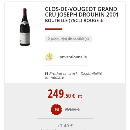
CLOS-DE-VOUGEOT GRAND
CRU JOSEPH DROUHIN 2001
BOUTEILLE (75CL)
ROUGE
2 produit(s) disponible(s)
Conventionnelle
Produit en stock - Disponibilité
immédiate
249
.50
€
TTC
251
.00
€
-1%
+7
.49
€