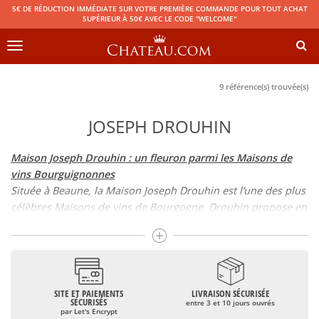
5€ DE RÉDUCTION IMMÉDIATE SUR VOTRE PREMIÈRE COMMANDE POUR TOUT ACHAT
SUPÉRIEUR À 50€ AVEC LE CODE "WELCOME"
Toggle
navigation
9 référence(s) trouvée(s)
JOSEPH DROUHIN
Maison Joseph Drouhin : un fleuron parmi les Maisons de
vins Bourguignonnes
Située à Beaune, la Maison Joseph Drouhin est l’une des plus
célèbres Maisons de vins de Bourgogne. Drouhin propose en
effet des vins issus de 90 appellations différentes, dont
beaucoup font l’objet d’un classement. Il s’agit donc là de
grands vins bourguignons dont la qualité a bâti la réputation
de la Maison. Il faut dire que la Bourgogne regorge de
Maisons de vins qui font irradier la qualité des vins de
SITE ET PAIEMENTS
LIVRAISON SÉCURISÉE
SÉCURISÉS
entre 3 et 10 jours ouvrés
Bourgogne
: Maison Joseph Drouhin, Dugat-Py, Domaine de
par Let's Encrypt