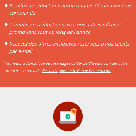
Profitez de réductions automatiques dès la deuxième
commande
Cumulez ces réductions avec nos autres offres et
promotions tout au long de l'année
Recevez des offres exclusives réservées à nos clients
par e-mail
Inscription automatique aux avantages du Cercle Chateau.com dès votre
première commande.
En savoir plus sur le Cercle Chateau.com