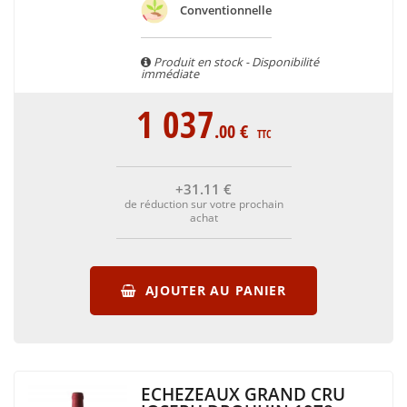
vins issus de toute la Bourgogne. Région Chablisienne,
Conventionnelle
Macônnais, Beaujolais, Côte de Beaune, Côte de Nuits, Côte
Chalonnaise, Drouhin commercialise des vins issus des
Produit en stock - Disponibilité
meilleurs terroirs Bourguignons.
immédiate
1 037
.00
€
TTC
+31
.11
€
de réduction sur votre prochain
achat
AJOUTER AU PANIER
ECHEZEAUX GRAND CRU