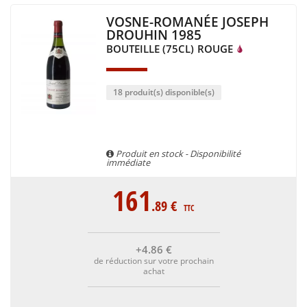
VOSNE-ROMANÉE JOSEPH
DROUHIN 1985
BOUTEILLE (75CL)
ROUGE
18 produit(s) disponible(s)
Produit en stock - Disponibilité
immédiate
161
.89
€
TTC
+4
.86
€
de réduction sur votre prochain
achat