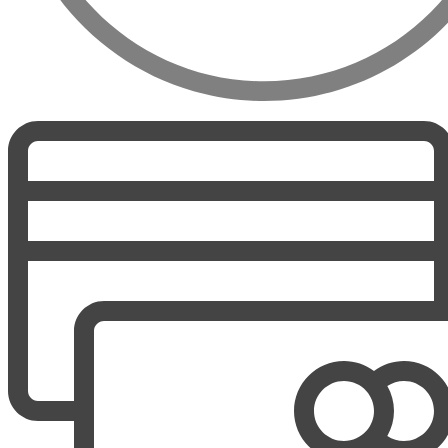
Des vins du monde entier
Ca fait quelques années maintenant que les meilleurs vins ne
sont plus l'exclusivité de la France. Des grands noms du vin
sont encore en train d'emmerger partout dans le monde, dans
des pays comme l'Afrique du Sud, les USA, la Hongrie ou
encore le Liban.
Dans notre quête de qualité, nous vous proposons donc une
riche gamme de vins du monde, séléctionnés avec passion au
fil de nos découvertes.
Authenticité garantie
Du haut de plus de dix années d'expérience et d'expertise,
nous sommes en mesure de garantir l'authenticité de toutes
nos bouteilles ou caisses bois d'origine.