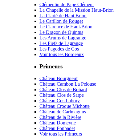
Clémentin de Pape Clément
La Chapelle de la Mission Haut-Brion
La Clarté de Haut Brion
Le Carillon de Rouget
Le Clarence de Haut-Brion
Le Dragon de Quintus
Les Arums de Lagrange
Les Fiefs de Lagrange
Les Pagodes de Cos
Voir tous les Bordeaux
Primeurs
Château Bourgneuf
Château Cambon La Pelouse
Château Clos de Boüard
Château Clos de Sarpe
Château Cos Labory
Château Croque Michotte
Château de Carlmagnus
Château de la Rivière
Château Domeyne
Château Fonbadet
Voir tous les Primeurs