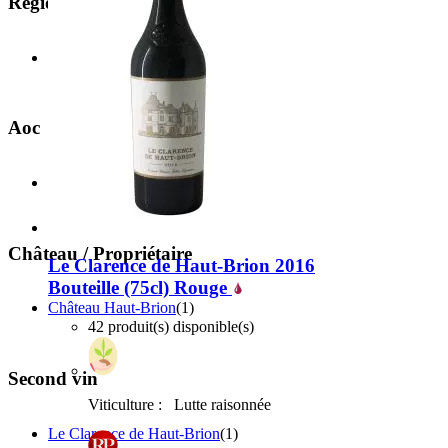
Région
€
OK
Bordeaux
(1)
Aoc
Pessac-Léognan / Graves
(1)
Château / Propriétaire
Le Clarence de Haut-Brion 2016
Bouteille (75cl)
Rouge
Château Haut-Brion
(1)
42 produit(s) disponible(s)
Second vin
Viticulture :
Lutte raisonnée
Le Clarence de Haut-Brion
(1)