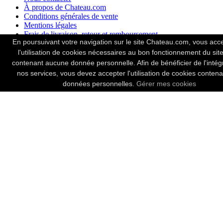
À propos de Chateau.com
Conditions générales de vente
Mentions légales
Frais de livraison, retour et remboursement
En poursuivant votre navigation sur le site Chateau.com, vous acc
Colis sécurisés
Paiements
l'utilisation de cookies nécessaires au bon fonctionnement du site
Vendez vos vins
contenant aucune donnée personnelle. Afin de bénéficier de l'intégr
Niveaux des bouteilles
nos services, vous devez accepter l'utilisation de cookies conten
données personnelles.
Gérer mes cookies
Les vins les plus recherchés
Perrier Jouët
Louis Roederer
Moët & Chandon
Veuve Clicquot Ponsardin
Château Margaux
Ruinart
Domaine de la Romanée-Conti
Château Latour
Mumm
Cristal
Pétrus
Château Angélus