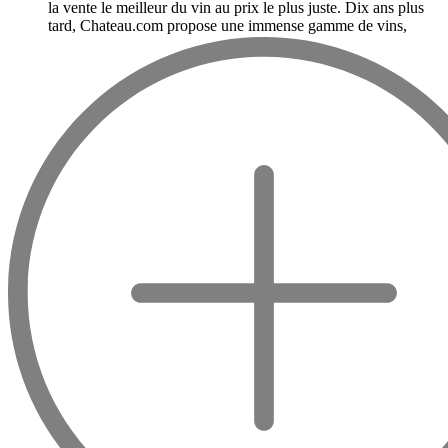
la vente le meilleur du vin au prix le plus juste. Dix ans plus
tard, Chateau.com propose une immense gamme de vins,
champagnes et spiritueux rigoureusement sélectionnés.
Boire du bon vin ne doit pas être une question
de budget
De 10 à plus de 10000 euros, vous trouverez ici les meilleurs
vins et champagnes, qu'ils soient confidentiels ou qu'ils soient
mondialement reconnus comme le Château Mouton
Rothschild, Pétrus, le Domaine de la Romanée Conti et Moët
& Chandon Dom Pérignon.
Et au milieu de tout cela, vous trouverez des seconds vins
comme le Carillon de l'Angélus, Y d'Yquem ou encore le Petit
Mouton.
Notre philosophie est simple, boire du bon vin ne doit pas être
une question de budget : tous les domaines que nous
commercialisons sont exceptionnels, du plus petit au plus
légendaire !