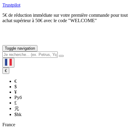
Trustpilot
5€ de réduction immédiate sur votre première commande pour tout
achat supérieur à 50€ avec le code "WELCOME"
Toggle navigation
€
€
$
¥
Руб
£
元
$hk
France