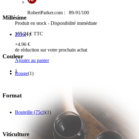
RobertParker.com :
89-91/100
Millésime
Produit en stock - Disponibilité immédiate
165
.24
€
TTC
2016
(1)
+4
.96
€
de réduction sur votre prochain achat
Couleur
Ajouter au panier
1
Rouge
(1)
Format
Bouteille (75cl)
(1)
Viticulture