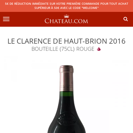
5€ DE RÉDUCTION IMMÉDIATE SUR VOTRE PREMIÈRE COMMANDE POUR TOUT ACHAT
SUPÉRIEUR À 50€ AVEC LE CODE "WELCOME"
Toggle
navigation
LE CLARENCE DE HAUT-BRION 2016
BOUTEILLE (75CL)
ROUGE