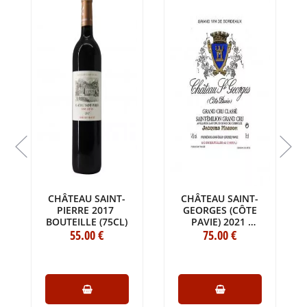
CHÂTEAU SAINT-
CHÂTEAU SAINT-
PIERRE 2017
GEORGES (CÔTE
BOUTEILLE (75CL)
PAVIE) 2021
55
.00
€
CAISSE BOIS
75
.00
€
D'ORIGINE D'UN
MAGNUM (1X150CL)