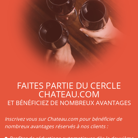
Ruinart est un nom de prestige parmi les différents
Champagnes. Il s’agit en effet ici de l’une des plus célèbres
maisons de Champagne, qui a su bâtir et maintenir sa
renommée depuis plus de trois siècles.
Ruinart Brut et Ruinart Blanc de Blancs sont les deux grandes
gammes de Champagne Ruinart proposées, aux côtés du
Ruinart Rosé. Ruinart Brut, Ruinart Blanc de Blancs ou
Ruinart Rosé, sont tous les trois de grands champagnes,
dont la diversité saura satisfaire les envies de tous les
amateurs de Champagne !
FAITES PARTIE DU CERCLE
CHATEAU.COM
ET BÉNÉFICIEZ DE NOMBREUX AVANTAGES
Inscrivez vous sur Chateau.com pour bénéficier de
nombreux avantages réservés à nos clients :