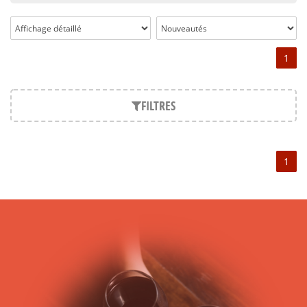
le succès grâce à sa maison de Champagne nouvellement
créée. Ruinart entra alors dans la légende des grandes
Maisons Champenoises et est d’ailleurs considérée comme la
première maison de Champagne. Ruinart bénéficie ainsi d’un
1
savoir-faire de plus de trois siècles passés à produire ce vin
effervescent.
FILTRES
Champagne Ruinart et le Chardonnay
Le Chardonnay est l’un des cépages les plus utilisés dans les
assemblages des Champagnes Ruinart, même si le Pinot Noir
est également fortement présent. Ruinart Brut, le « R de
1
Ruinart » comporte par exemple plus de la moitié de Pinot
Noir, une proportion moins importante de Chardonnay et un
soupçon de Pinot Meunier. En revanche, Ruinart Blanc de
Blancs est réalisé entièrement à base de Chardonnay. Ruinart
fait en effet une place de choix à ce cépage dans ses
assemblages.
Champagne Ruinart : un nom de prestige parmi les
Champagnes