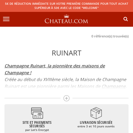
5€ DE RÉDUCTION IMMÉDIATE SUR VOTRE PREMIÈRE COMMANDE POUR TOUT ACHAT
SUPÉRIEUR À 50€ AVEC LE CODE "WELCOME"
Toggle
navigation
0 référence(s) trouvée(s)
RUINART
Champagne Ruinart, la pionnière des maisons de
Champagne !
Créée au début du XVIIIème siècle, la Maison de Champagne
Ruinart est une pionnière parmi les Maisons de
Champagne
.
En effet, la plupart de ces Maisons ont été fondées au
XIXème siècle.
Si c’est Dom Thierry Ruinart, qui eut l’idée de produire du
Champagne, c’est son neveu Nicolas Ruinart qui fonda la
maison. Le moine champenois pressentant le succès de cette
SITE ET PAIEMENTS
LIVRAISON SÉCURISÉE
SÉCURISÉS
entre 3 et 10 jours ouvrés
boisson, réussit à convaincre son neveu, qui connut très vite
par Let's Encrypt