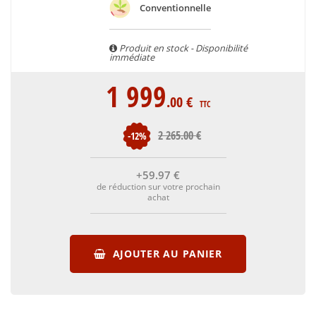
ainsi que la Clarté de Haut Brion. Il existe également un
Conventionnelle
second cru classé de graves : la Tour Haut Brion.
Produit en stock - Disponibilité
immédiate
1 999
.00
€
TTC
2 265
.00
€
-12%
+59
.97
€
de réduction sur votre prochain
achat
AJOUTER AU PANIER