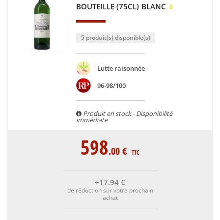
BOUTEILLE (75CL)
BLANC
5 produit(s) disponible(s)
Lutte raisonnée
96-98/100
Produit en stock - Disponibilité
immédiate
598
.00
€
TTC
+17
.94
€
de réduction sur votre prochain
achat