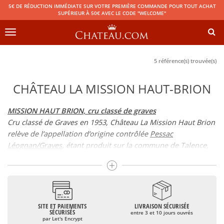
5€ DE RÉDUCTION IMMÉDIATE SUR VOTRE PREMIÈRE COMMANDE POUR TOUT ACHAT
SUPÉRIEUR À 50€ AVEC LE CODE "WELCOME"
Toggle
navigation
5 référence(s) trouvée(s)
CHÂTEAU LA MISSION HAUT-BRION
MISSION HAUT BRION, cru classé de graves
Cru classé de Graves en 1953, Château La Mission Haut Brion
relève de l’appellation d’origine contrôlée
Pessac
Léognan/Graves
, étant produit sur la commune de Talence,
au Sud de
Bordeaux
. Aujourd’hui, le domaine représente un
peu moins de 30 hectares dont la majorité sert à la
production du vin rouge. Château La Mission Haut Brion
blanc est produit en petites quantités.
Pour les blancs, se retrouvent dans l’assemblage : Sémillon et
SITE ET PAIEMENTS
LIVRAISON SÉCURISÉE
SÉCURISÉS
entre 3 et 10 jours ouvrés
Sauvignon, ce qui contribue à donner à ce vin le caractère
par Let's Encrypt