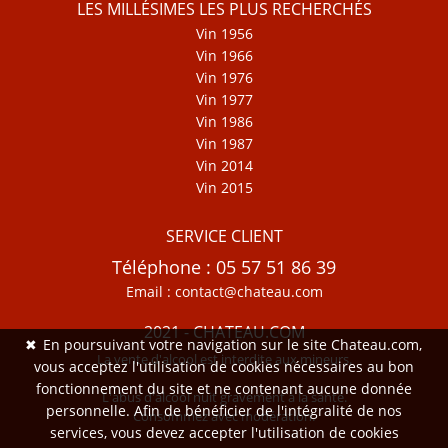
LES MILLÉSIMES LES PLUS RECHERCHÉS
Vin 1956
Vin 1966
Vin 1976
Vin 1977
Vin 1986
Vin 1987
Vin 2014
Vin 2015
SERVICE CLIENT
Téléphone : 05 57 51 86 39
Email : contact@chateau.com
2021 - CHATEAU.COM
✖
En poursuivant votre navigation sur le site Chateau.com,
La vente d'alcool est interdite aux mineurs.
vous acceptez l'utilisation de cookies nécessaires au bon
fonctionnement du site et ne contenant aucune donnée
L'abus d'alcool nuit gravement à la santé.
personnelle. Afin de bénéficier de l'intégralité de nos
Consommez avec modération.
services, vous devez accepter l'utilisation de cookies