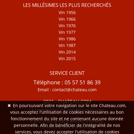
LES MILLÉSIMES LES PLUS RECHERCHÉS
Vin 1956
Vin 1966
Vin 1976
Vin 1977
Vin 1986
Vin 1987
Vin 2014
Vin 2015
SERVICE CLIENT
Téléphone : 05 57 51 86 39
Email : contact@chateau.com
2021 - CHATEAU.COM
✖
En poursuivant votre navigation sur le site Chateau.com,
La vente d'alcool est interdite aux mineurs.
vous acceptez l'utilisation de cookies nécessaires au bon
fonctionnement du site et ne contenant aucune donnée
L'abus d'alcool nuit gravement à la santé.
personnelle. Afin de bénéficier de l'intégralité de nos
Consommez avec modération.
services, vous devez accepter l'utilisation de cookies