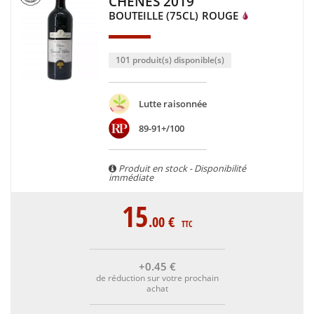
CHÊNES 2019
BOUTEILLE (75CL)
ROUGE
101 produit(s) disponible(s)
Lutte raisonnée
89-91+/100
Produit en stock - Disponibilité
immédiate
15
.00
€
TTC
+0
.45
€
de réduction sur votre prochain
achat