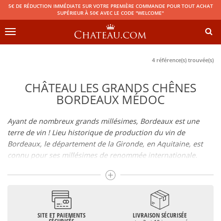
5€ DE RÉDUCTION IMMÉDIATE SUR VOTRE PREMIÈRE COMMANDE POUR TOUT ACHAT
SUPÉRIEUR À 50€ AVEC LE CODE "WELCOME"
Toggle
navigation
4 référence(s) trouvée(s)
CHÂTEAU LES GRANDS CHÊNES
BORDEAUX MÉDOC
Ayant de nombreux grands millésimes, Bordeaux est une
terre de vin ! Lieu historique de production du vin de
Bordeaux, le département de la Gironde, en Aquitaine, est
connu pour ses millésimes de renommée internationale.
Il regroupe de nombreuses Appellations d’Origine Contrôlée
telles que le Médoc, le Graves ou le Bordeaux supérieur. De
nombreux grands crus dont les vins de
Pomerol
(
Pétrus
),
Saint Emilion
(
Cheval Blanc
),
Sauternes
(
Château d’Yquem
) ou
bien encore (
Pauillac
par exemple
Latour
, Lafite,
Mouton
SITE ET PAIEMENTS
LIVRAISON SÉCURISÉE