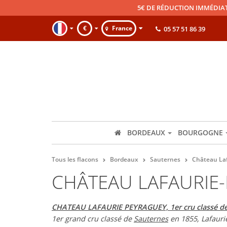
5€ DE RÉDUCTION IMMÉDIA
€
France
05 57 51 86 39
BORDEAUX
BOURGOGNE
Tous les flacons
Bordeaux
Sauternes
Château La
CHÂTEAU LAFAURIE
CHATEAU LAFAURIE PEYRAGUEY, 1er cru classé de
1er grand cru classé de
Sauternes
en 1855, Lafauri