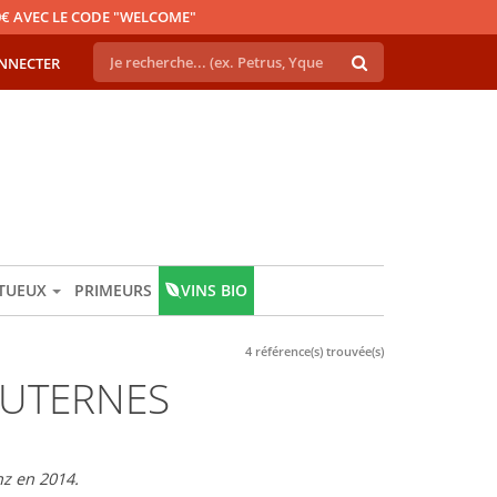
€ AVEC LE CODE "WELCOME"
NNECTER
ITUEUX
PRIMEURS
VINS BIO
4 référence(s) trouvée(s)
AUTERNES
nz en 2014.