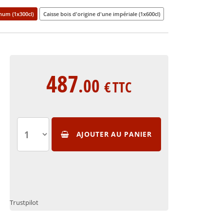
num (1x300cl)
Caisse bois d'origine d'une impériale (1x600cl)
487
.00
€
TTC
AJOUTER AU PANIER
Trustpilot