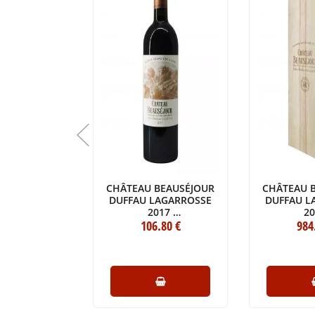
DALEM 2021
CHÂTEAU BEAUSÉJOUR
CHÂTEAU 
 (150CL)
DUFFAU LAGARROSSE
DUFFAU L
2017
2
.00
€
BOUTEILLE (75CL)
106
.80
€
CAISSE BOI
984
D'UNE I
(1X6