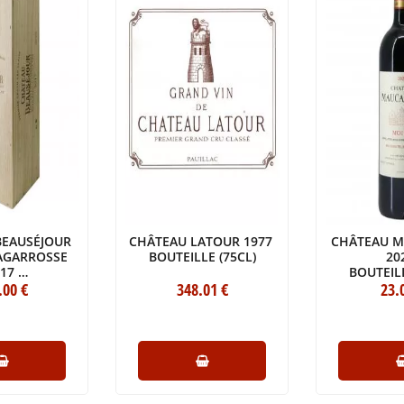
BEAUSÉJOUR
CHÂTEAU LATOUR 1977
CHÂTEAU M
AGARROSSE
BOUTEILLE (75CL)
20
017
BOUTEILL
S D'ORIGINE
.00
€
348
.01
€
23
.
MPÉRIALE
00CL)