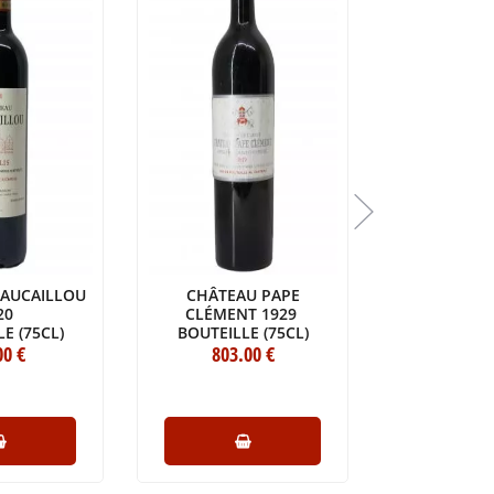
AUCAILLOU
CHÂTEAU PAPE
PÉTRUS
20
CLÉMENT 1929
MAGNUM 
E (75CL)
BOUTEILLE (75CL)
00
€
803
.00
€
11 232