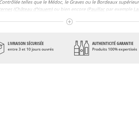
Contrôlée telles que le Médoc, le Graves ou le Bordeaux supérieu
ternes
(
Château d’Yquem
) ou bien encore (
Pauillac
par exemple
La
llations communales, elle regroupe également des appellations ré
é de se composer du raisin de vignes âgées. Son vin fait obligatoir
tante viticulture dans cette zone du Sud-Ouest, elle bénéficie de c
rtant, la raison de l’implantation du commerce du vin dans cette ré
LIVRAISON SÉCURISÉE
AUTHENTICITÉ GARANTIE
entre 3 et 10 jours ouvrés
Produits 100% expertisés
er siècle, où a commencé l’implantation des vignes ; mais c’est s
 navigation et des fleuves le facilitant dans cette région.
ment bien réussi pour l’ensemble du vin de Bordeaux. Il a marqué l
e monde pour leurs arômes incomparables. Ses grands crus ont pou
 Sauvignon, le Merlot Noir, le Cabernet Franc, le Malbec, le Petit V
anc. D’autres cépages accessoires sont également utilisés pour le b
édoc, le vin de Pauillac nous vient de la rive gauche du vignoble 
alisation de grands vins tels que le Mouton-Rothschild, le Latour ou
t calcaires, le climat et la géologie dont jouissent les 1200 hectar
 Petit Verdot et Malbec. Le cabernet sauvignon est d’ailleurs le c