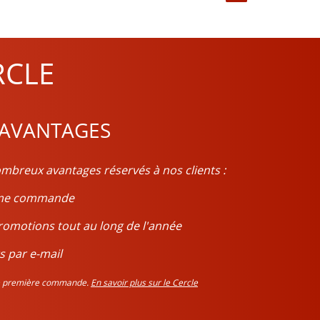
 plus forte de Merlot à leurs assemblages afin de
 vin Pauillac est très caractéristique.
RCLE
in de Pauillac gagne en complexité ainsi qu’en
 AVANTAGES
uits rouges et noirs ainsi que des notes boisées, il
che etc. Il pourra également accompagner certaines
mbreux avantages réservés à nos clients :
ième commande
romotions tout au long de l'année
s par e-mail
tre première commande.
En savoir plus sur le Cercle