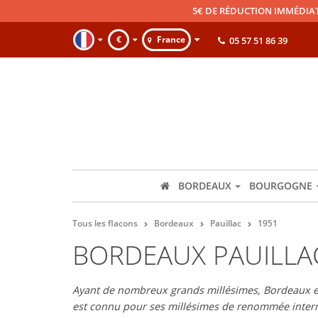
5€ DE RÉDUCTION IMMÉDIA
€
France
05 57 51 86 39
BORDEAUX
BOURGOGNE
Tous les flacons
Bordeaux
Pauillac
1951
BORDEAUX PAUILLA
Ayant de nombreux grands millésimes, Bordeaux est
est connu pour ses millésimes de renommée intern