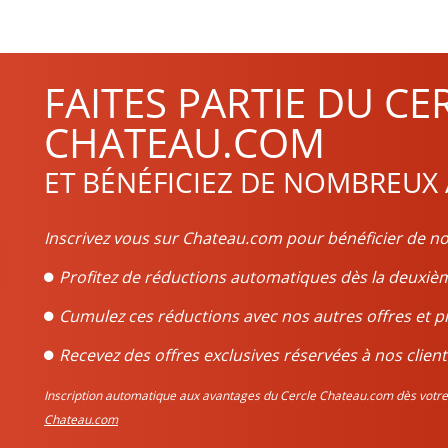
nées, beaucoup des châteaux de la région donnent une proportion
 similaire pour toutes les vignes de l’appellation, ce qui fait que le
FAITES PARTIE DU CE
usieurs années afin d’atteindre son paroxysme. En vieillissant, le v
CHATEAU.COM
nées avant de le déguster.
ET BÉNÉFICIEZ DE NOMBREUX
bre, tire sur le violet et le rouge. Complexe, avec des arômes de fr
 par exemple, le bœuf, l’agneau, et certains gibiers tels que la bi
Inscrivez vous sur Chateau.com pour bénéficier de no
Profitez de réductions automatiques dès la deux
Cumulez ces réductions avec nos autres offres et p
Recevez des offres exclusives réservées à nos client
Inscription automatique aux avantages du Cercle Chateau.com dès vo
Chateau.com