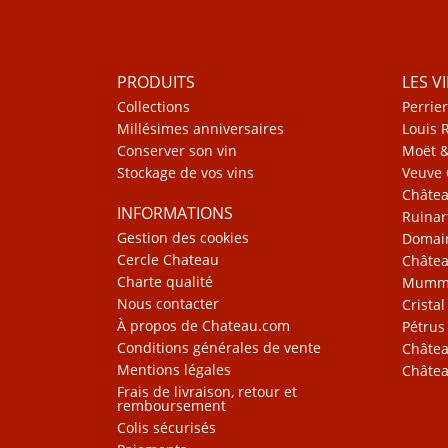
PRODUITS
LES V
Collections
Perrier
Millésimes anniversaires
Louis 
Conserver son vin
Moët 
Stockage de vos vins
Veuve 
Châte
INFORMATIONS
Ruinar
Gestion des cookies
Domain
Cercle Chateau
Châtea
Charte qualité
Mum
Nous contacter
Cristal
À propos de Chateau.com
Pétrus
Conditions générales de vente
Châtea
Mentions légales
Châtea
Frais de livraison, retour et
remboursement
Colis sécurisés