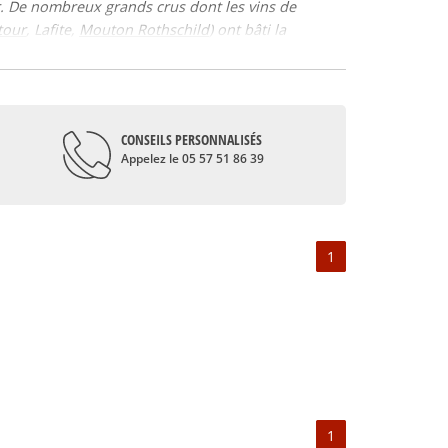
r. De nombreux grands crus dont les vins de
tour
, Lafite,
Mouton Rothschild
) ont bâti la
gionales telles que le Bordeaux supérieur. Le
ement l’objet d’un élevage de plus de neuf mois.
onditions climatiques et de diversité de texture de
gion est avant tout très ancienne et fruit de
CONSEILS PERSONNALISÉS
Appelez le 05 57 51 86 39
urtout au Moyen-Age que le commerce autour du vin
es esprits des amateurs par sa qualité et son goût,
1
r secret le mélange judicieux de cépages
erdot, et le Carmenère, pour le rouge ; le
lanc, mais en quantité limitée : Ugni Blanc,
médocain, sur la commune de Pauillac. Pauillac
 le Lafite-Rothschild, premiers crus de
es de vignes sont idéaux pour la culture des cépages
1
épage majoritairement utilisé dans la composition