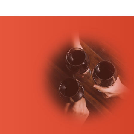
du vin de Pauillac. Cependant, depuis quelques an
pouvoir boire le vin plus jeune. Ce terroir est plutôt
Le Pauillac vin de garde
Le vin Pauillac est un vin rouge qui se conserve pl
profondeur. Il mérite donc d’attendre quelques an
Le Pauillac vin de caractère
Le vin Pauillac est un vin très typique. Sa robe som
se mariera de ce fait avec la viande rouge : le rôti
volailles, telles que du canard.