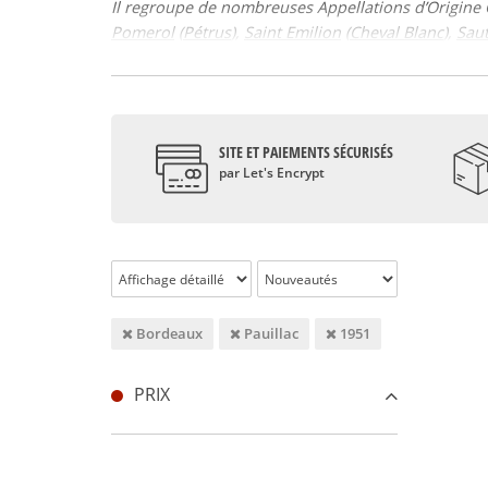
Il regroupe de nombreuses Appellations d’Origine 
Pomerol
(
Pétrus
),
Saint Emilion
(
Cheval Blanc
),
Sau
réputation des vins de Bordeaux. Au-delà des appe
Bordeaux supérieur, a d’ailleurs, pour particularit
Bien que cela ne soit pas la seule raison de l’impor
sols, qui font la qualité des vins de Bordeaux. Pou
SITE ET PAIEMENTS SÉCURISÉS
l’histoire.
par Let's Encrypt
Les origines du vignoble bordelais remontent au 1
de bordeaux s’est développé, du fait de l’essor de la
Dernier millésime notable, 2009 a été particulière
qu’il soit blanc ou rouge.
Les vins de Bordeaux sont réputés partout dans l
caractéristiques des vins de la région : le Cabernet
Sauvignon, le Muscadelle, et le Sémillon pour le bl
Bordeaux
Pauillac
1951
Ondenc, Merlot Blanc et Colombard.
Le Pauillac vin d’exception du terroir médocain
PRIX
Figurant parmi les plus célèbres appellations du M
bénéficie d’un terroir exceptionnel propice à la ré
l’appellation. Microclimat, sols sableux, marneux e
typiques de la région : Merlot, Cabernet Sauvignon,