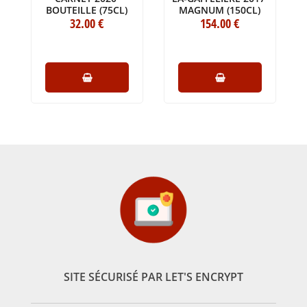
BOUTEILLE (75CL)
MAGNUM (150CL)
32
.00
€
154
.00
€
SITE SÉCURISÉ PAR LET'S ENCRYPT