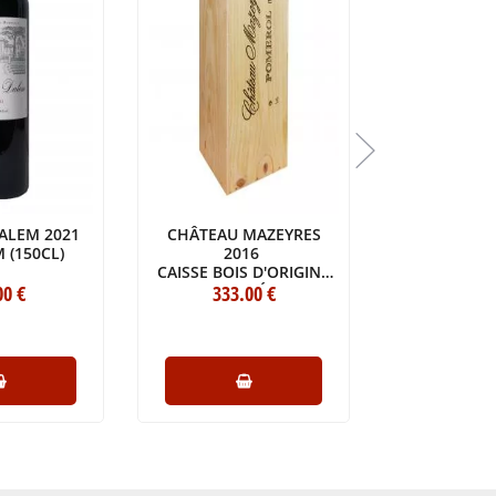
ALEM 2021
CHÂTEAU MAZEYRES
CHÂTEAU M
(150CL)
2016
LAGRAVIÈ
CAISSE BOIS D'ORIGINE
BOUTEILL
00
€
D'UNE IMPÉRIALE
333
.00
€
47
.
(1X600CL)