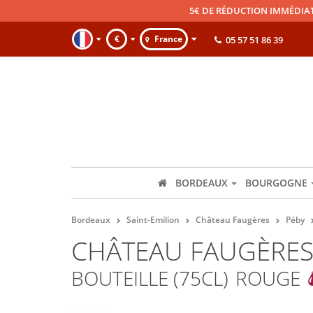
5€ DE RÉDUCTION IMMÉDIA
€
France
05 57 51 86 39
BORDEAUX
BOURGOGNE
Bordeaux
Saint-Emilion
Château Faugères
Péby
CHÂTEAU FAUGÈRES 
BOUTEILLE (75CL)
ROUGE