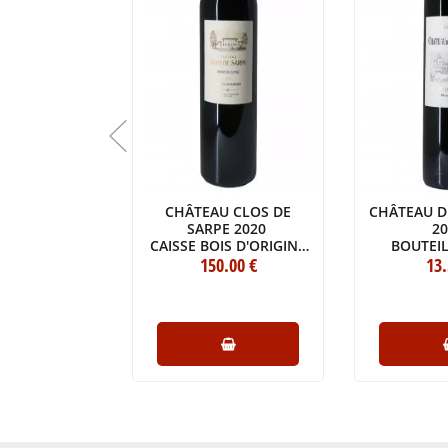
U SAINT-
CHÂTEAU CLOS DE
CHÂTEAU DE
CÔTE PAVIE)
SARPE 2020
2
021
CAISSE BOIS D'ORIGINE
BOUTEIL
LE (75CL)
.00
€
D'UN MAGNUM
150
.00
€
13
(1X150CL)