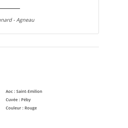
anard - Agneau
Aoc :
Saint-Emilion
Cuvée :
Péby
Couleur :
Rouge