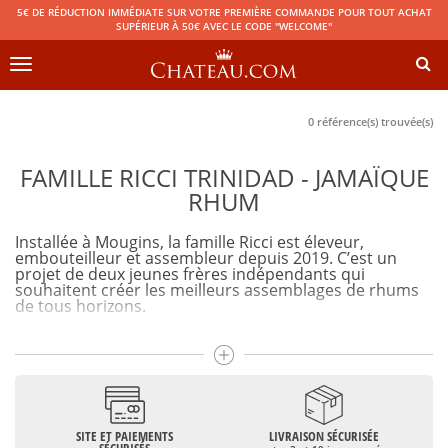
5€ DE RÉDUCTION IMMÉDIATE SUR VOTRE PREMIÈRE COMMANDE POUR TOUT ACHAT
SUPÉRIEUR À 50€ AVEC LE CODE "WELCOME"
Toggle
navigation
0 référence(s) trouvée(s)
FAMILLE RICCI TRINIDAD - JAMAÏQUE
RHUM
Installée à Mougins, la famille Ricci est éleveur,
embouteilleur et assembleur depuis 2019. C’est un
projet de deux jeunes frères indépendants qui
souhaitent créer les meilleurs assemblages de rhums
de tous horizons.
Le savoir-faire de la famille Ricci
Comme de vrais maîtres parfumeurs, les frères Ricci
assemblent différents rhums dans le but de les marier,
complimenter et exprimer leur plus fort potentiel au
final, dans la bouteille.
SITE ET PAIEMENTS
LIVRAISON SÉCURISÉE