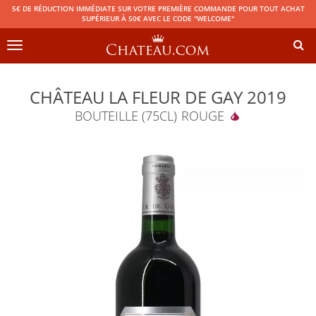
5€ DE RÉDUCTION IMMÉDIATE SUR VOTRE PREMIÈRE COMMANDE POUR TOUT ACHAT
SUPÉRIEUR À 50€ AVEC LE CODE "WELCOME"
Toggle
navigation
CHÂTEAU LA FLEUR DE GAY 2019
BOUTEILLE (75CL)
ROUGE