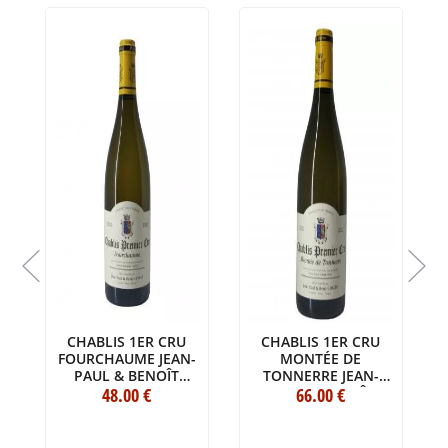
CHABLIS 1ER CRU
CHABLIS 1ER CRU
FOURCHAUME JEAN-
MONTÉE DE
&
PAUL & BENOÎT
TONNERRE JEAN-
DROIN 2020
48
.00
€
PAUL & BENOÎT
66
.00
€
BOUTEILLE (75CL)
DROIN 2021
BOUTEILLE (75CL)