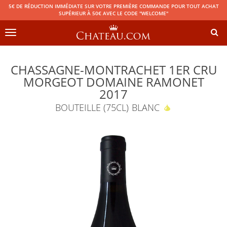
5€ DE RÉDUCTION IMMÉDIATE SUR VOTRE PREMIÈRE COMMANDE POUR TOUT ACHAT
SUPÉRIEUR À 50€ AVEC LE CODE "WELCOME"
Toggle
navigation
CHASSAGNE-MONTRACHET 1ER CRU
MORGEOT DOMAINE RAMONET
2017
BOUTEILLE (75CL)
BLANC