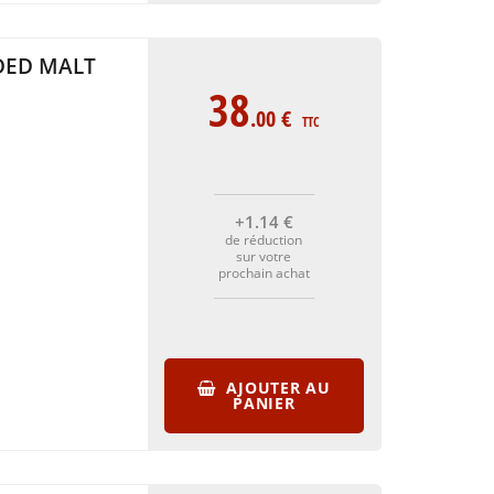
DED MALT
38
.00
€
TTC
+1
.14
€
de réduction
sur votre
prochain achat
AJOUTER AU
PANIER