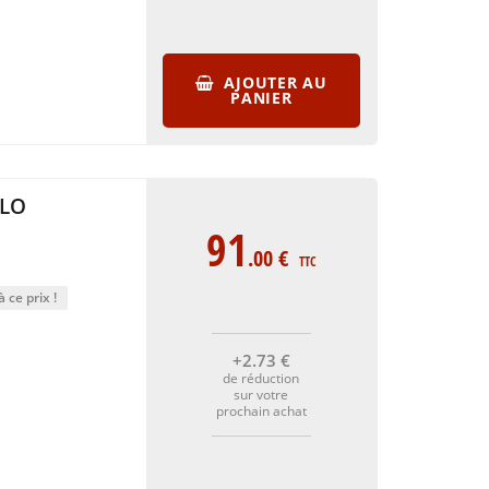
AJOUTER AU
PANIER
LLO
91
.00
€
TTC
 ce prix !
+2
.73
€
de réduction
sur votre
prochain achat