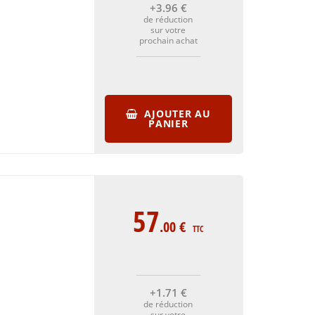
+3
.96
€
de réduction
sur votre
prochain achat
AJOUTER AU
PANIER
57
.00
€
TTC
+1
.71
€
de réduction
sur votre