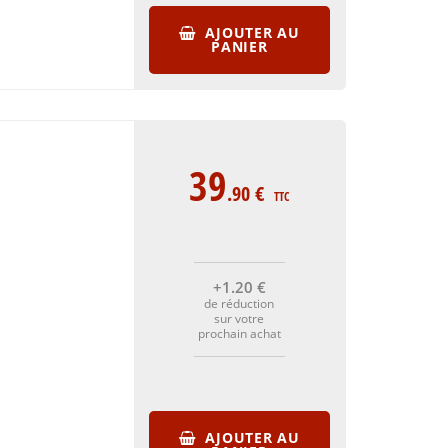
AJOUTER AU
PANIER
39
.90
€
TTC
+1
.20
€
de réduction
sur votre
prochain achat
AJOUTER AU