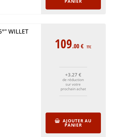
PANIER
°" WILLET
109
.00
€
TTC
+3
.27
€
de réduction
sur votre
prochain achat
AJOUTER AU
PANIER