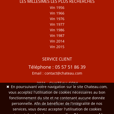
LES MILLÉSIMES LES PLUS RECHERCHÉS
Vin 1956
Vin 1966
Vin 1976
Vin 1977
Vin 1986
Vin 1987
Vin 2014
Vin 2015
SERVICE CLIENT
Téléphone : 05 57 51 86 39
Email : contact@chateau.com
2021 - CHATEAU.COM
✖
En poursuivant votre navigation sur le site Chateau.com,
La vente d'alcool est interdite aux mineurs.
vous acceptez l'utilisation de cookies nécessaires au bon
fonctionnement du site et ne contenant aucune donnée
L'abus d'alcool nuit gravement à la santé.
personnelle. Afin de bénéficier de l'intégralité de nos
Consommez avec modération.
services, vous devez accepter l'utilisation de cookies