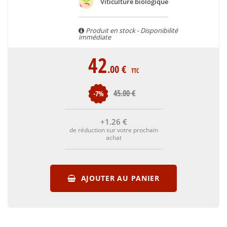
Viticulture biologique
Produit en stock - Disponibilité
immédiate
42
.00
€
TTC
45
.00
€
-7%
+1
.26
€
de réduction sur votre prochain
achat
AJOUTER AU PANIER