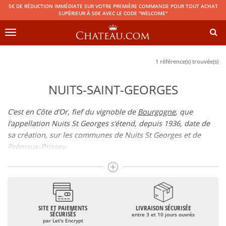
5€ DE RÉDUCTION IMMÉDIATE SUR VOTRE PREMIÈRE COMMANDE POUR TOUT ACHAT
SUPÉRIEUR À 50€ AVEC LE CODE "WELCOME"
Toggle
navigation
1 référence(s) trouvée(s)
NUITS-SAINT-GEORGES
C’est en Côte d’Or, fief du vignoble de
Bourgogne
, que
l’appellation Nuits St Georges s’étend, depuis 1936, date de
sa création, sur les communes de Nuits St Georges et de
Prémaux-Prissey.
Le Nuits Saint Georges vin d’exception, est une appellation
village de la Côte de Nuits dont plusieurs climats sont classés
en premiers crus. La production de l’appellation est
majoritairement rouge (96% de la production environ).
Rouge, le Nuits St Georges vin réalisé à partir du Pinot Noir,
SITE ET PAIEMENTS
LIVRAISON SÉCURISÉE
SÉCURISÉS
entre 3 et 10 jours ouvrés
révèle des arômes de fruits rouges et de fruits frais, ainsi que
par Let's Encrypt