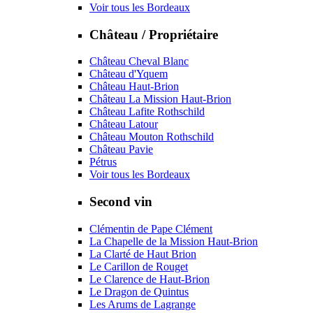
Voir tous les Bordeaux
Château / Propriétaire
Château Cheval Blanc
Château d'Yquem
Château Haut-Brion
Château La Mission Haut-Brion
Château Lafite Rothschild
Château Latour
Château Mouton Rothschild
Château Pavie
Pétrus
Voir tous les Bordeaux
Second vin
Clémentin de Pape Clément
La Chapelle de la Mission Haut-Brion
La Clarté de Haut Brion
Le Carillon de Rouget
Le Clarence de Haut-Brion
Le Dragon de Quintus
Les Arums de Lagrange