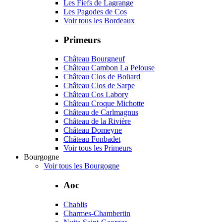
Les Fiefs de Lagrange
Les Pagodes de Cos
Voir tous les Bordeaux
Primeurs
Château Bourgneuf
Château Cambon La Pelouse
Château Clos de Boüard
Château Clos de Sarpe
Château Cos Labory
Château Croque Michotte
Château de Carlmagnus
Château de la Rivière
Château Domeyne
Château Fonbadet
Voir tous les Primeurs
Bourgogne
Voir tous les Bourgogne
Aoc
Chablis
Charmes-Chambertin