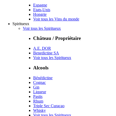
Espagne
Etats-Unis
Hongrie
Voir tous les Vins du monde
Spiritueux
Voir tous les Spiritueux
Château / Propriétaire
A.E. DOR
Benedictine SA
Voir tous les Spiritueux
Alcools
Bénédictine
Cognac
Gin
Liqueur
Pastis
Rhum
Triple Sec Curaçao
Whisky
Voir tous les Spiritueux