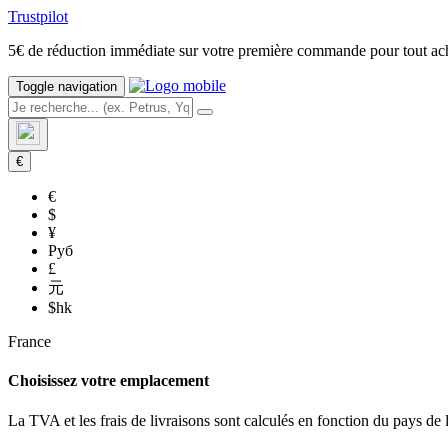
Trustpilot
5€ de réduction immédiate sur votre première commande pour tout 
Toggle navigation
€
€
$
¥
Руб
£
元
$hk
France
Choisissez votre emplacement
La TVA et les frais de livraisons sont calculés en fonction du pays de 