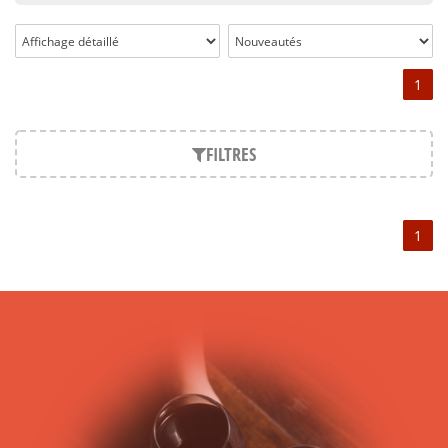
utilisés dans la région de Bordeaux : le Cabernet-Sauvignon,
le Merlot, le Cabernet-Franc et le Petit-Verdot, répartis sur
trois terroirs différents : deux sortes de graves et des argiles.
Depuis sa création en 1998, Clos Manou a su s’imposer parmi
1
les vins du Médoc, ses millésimes étant souvent salués par
les critiques. Les millésimes 2010 et 2009 par exemple (Clos
Manou 2010, Clos Manou 2009) ont reçu de Robert Parker les
FILTRES
notes respectives de 90 et 91.
Si les époux Dief présentent le Clos Manou comme un vin
précis, Clos Manou 2010 illustre tout à fait ce propos. Vin
puissant, Clos Manou 2010 présente un nuancier aromatique
1
original avec des notes fruitées et florales. Clos Manou 2009
est également un vin puissant. La puissance est en effet une
caractéristique des vins Clos Manou. Clos Manou 2009
présente également des arômes fruités, mais aussi
empyreumatiques, comme cela est souvent le cas pour les
millésimes de Clos Manou. En effet, les fruits et les arômes
empyreumatiques sont typiques de ce vin du Médoc.