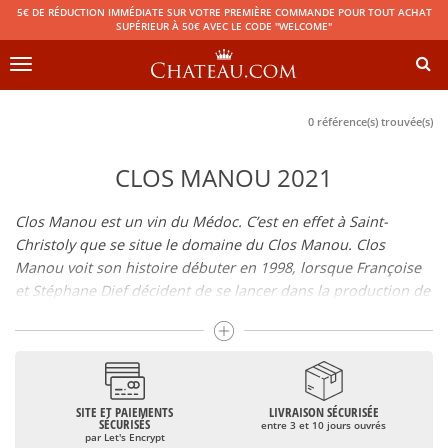
5€ DE RÉDUCTION IMMÉDIATE SUR VOTRE PREMIÈRE COMMANDE POUR TOUT ACHAT
SUPÉRIEUR À 50€ AVEC LE CODE "WELCOME"
Toggle
navigation
0 référence(s) trouvée(s)
CLOS MANOU 2021
Clos Manou est un vin du Médoc. C’est en effet à Saint-
Christoly que se situe le domaine du Clos Manou. Clos
Manou voit son histoire débuter en 1998, lorsque Françoise
et Stéphane Dief décident de se lancer dans la production de
leur propre vin. Ils constituent alors un vignoble qui
s’agrandit au fil des ans, jusqu’à atteindre 18 hectares
aujourd’hui. Les différents achats de parcelles qu’ont réalisés
les époux Dief ont en effet permis d’obtenir le vignoble
actuel et la qualité de ce vin.
SITE ET PAIEMENTS
LIVRAISON SÉCURISÉE
SÉCURISÉS
entre 3 et 10 jours ouvrés
Le vignoble contient des vignes des quatre cépages les plus
par Let's Encrypt