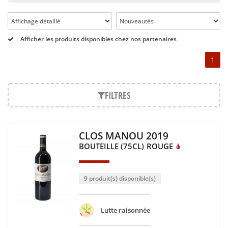
utilisés dans la région de Bordeaux : le Cabernet-Sauvignon,
le Merlot, le Cabernet-Franc et le Petit-Verdot, répartis sur
trois terroirs différents : deux sortes de graves et des argiles.
Depuis sa création en 1998, Clos Manou a su s’imposer parmi
Afficher les produits disponibles chez nos partenaires
les vins du Médoc, ses millésimes étant souvent salués par
1
les critiques. Les millésimes 2010 et 2009 par exemple (Clos
Manou 2010, Clos Manou 2009) ont reçu de Robert Parker les
notes respectives de 90 et 91.
FILTRES
Si les époux Dief présentent le Clos Manou comme un vin
précis, Clos Manou 2010 illustre tout à fait ce propos. Vin
puissant, Clos Manou 2010 présente un nuancier aromatique
original avec des notes fruitées et florales. Clos Manou 2009
CLOS MANOU 2019
est également un vin puissant. La puissance est en effet une
BOUTEILLE (75CL)
ROUGE
caractéristique des vins Clos Manou. Clos Manou 2009
présente également des arômes fruités, mais aussi
empyreumatiques, comme cela est souvent le cas pour les
9 produit(s) disponible(s)
millésimes de Clos Manou. En effet, les fruits et les arômes
empyreumatiques sont typiques de ce vin du Médoc.
Lutte raisonnée