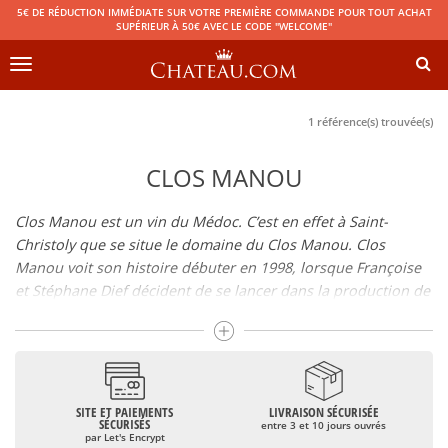
5€ DE RÉDUCTION IMMÉDIATE SUR VOTRE PREMIÈRE COMMANDE POUR TOUT ACHAT
SUPÉRIEUR À 50€ AVEC LE CODE "WELCOME"
Toggle
navigation
1 référence(s) trouvée(s)
CLOS MANOU
Clos Manou est un vin du Médoc. C’est en effet à Saint-
Christoly que se situe le domaine du Clos Manou. Clos
Manou voit son histoire débuter en 1998, lorsque Françoise
et Stéphane Dief décident de se lancer dans la production de
leur propre vin. Ils constituent alors un vignoble qui
s’agrandit au fil des ans, jusqu’à atteindre 18 hectares
aujourd’hui. Les différents achats de parcelles qu’ont réalisés
les époux Dief ont en effet permis d’obtenir le vignoble
actuel et la qualité de ce vin.
SITE ET PAIEMENTS
LIVRAISON SÉCURISÉE
SÉCURISÉS
entre 3 et 10 jours ouvrés
Le vignoble contient des vignes des quatre cépages les plus
par Let's Encrypt