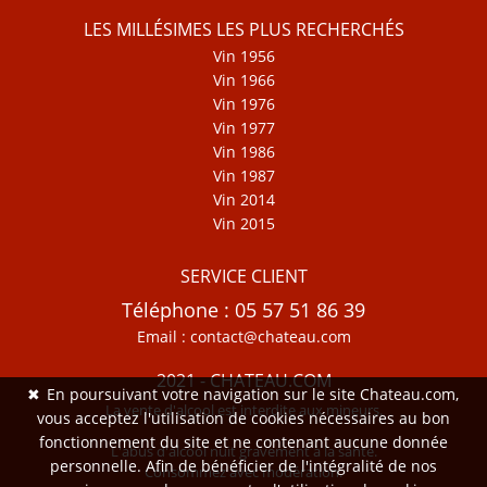
LES MILLÉSIMES LES PLUS RECHERCHÉS
Vin 1956
Vin 1966
Vin 1976
Vin 1977
Vin 1986
Vin 1987
Vin 2014
Vin 2015
SERVICE CLIENT
Téléphone : 05 57 51 86 39
Email : contact@chateau.com
2021 - CHATEAU.COM
✖
En poursuivant votre navigation sur le site Chateau.com,
La vente d'alcool est interdite aux mineurs.
vous acceptez l'utilisation de cookies nécessaires au bon
fonctionnement du site et ne contenant aucune donnée
L'abus d'alcool nuit gravement à la santé.
personnelle. Afin de bénéficier de l'intégralité de nos
Consommez avec modération.