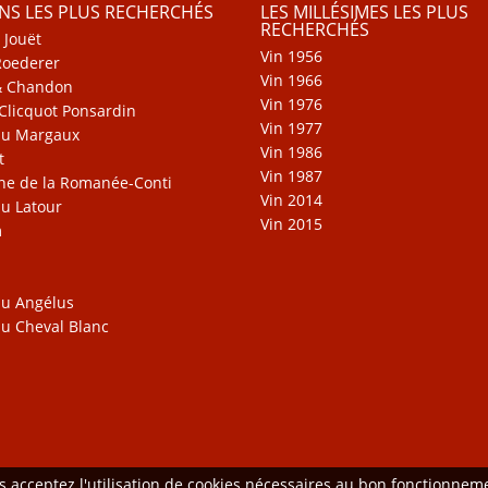
INS LES PLUS RECHERCHÉS
LES MILLÉSIMES LES PLUS
RECHERCHÉS
 Jouët
Vin 1956
Roederer
Vin 1966
& Chandon
Vin 1976
Clicquot Ponsardin
Vin 1977
au Margaux
Vin 1986
t
Vin 1987
e de la Romanée-Conti
Vin 2014
u Latour
Vin 2015
m
u Angélus
u Cheval Blanc
us acceptez l'utilisation de cookies nécessaires au bon fonctionne