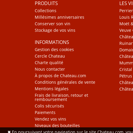
PRODUITS
LES V
Collections
Perrier
Millésimes anniversaires
Louis 
Conserver son vin
Moët 
Stockage de vos vins
Veuve 
Châte
INFORMATIONS
Ruinar
Gestion des cookies
Domain
Cercle Chateau
Châtea
Charte qualité
Mum
Nous contacter
Cristal
À propos de Chateau.com
Pétrus
Conditions générales de vente
Châtea
Mentions légales
Châtea
Frais de livraison, retour et
remboursement
Colis sécurisés
Paiements
Vendez vos vins
Niveaux des bouteilles
✖
En poursuivant votre navigation sur le site Chateau.com, vo