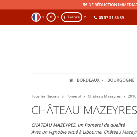
5€ DE RÉDUCTION IMMÉDIA
€
France
05 57 51 86 39
BORDEAUX
BOURGOGNE
Tous les flacons
Pomerol
Château Mazeyres
2016
CHÂTEAU MAZEYRES
CHATEAU MAZEYRES, un Pomerol de qualité
Avec un vignoble situé à Libourne, Château Mazeyres