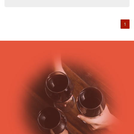
viticulture dans cette zone du Sud-Ouest, elle bénéficie de
conditions climatiques et de diversité de texture de sols, qui
font la qualité des vins de Bordeaux. Pourtant, la raison de
1
l’implantation du commerce du vin dans cette région est
avant tout très ancienne et fruit de l’histoire.
Les origines du vignoble bordelais remontent au 1er siècle,
où a commencé l’implantation des vignes ; mais c’est surtout
au Moyen-Age que le commerce autour du vin de bordeaux
s’est développé, du fait de l’essor de la navigation et des
fleuves le facilitant dans cette région.
Dernier millésime notable, 2009 a été particulièrement bien
réussi pour l’ensemble du vin de Bordeaux. Il a marqué les
esprits des amateurs par sa qualité et son goût, qu’il soit
blanc ou rouge.
Les vins de Bordeaux sont réputés partout dans le monde
pour leurs arômes incomparables. Ses grands crus ont pour
secret le mélange judicieux de cépages caractéristiques des
vins de la région : le Cabernet Sauvignon, le Merlot Noir, le
Cabernet Franc, le Malbec, le Petit Verdot, et le Carmenère,