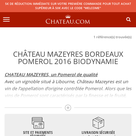
5€ DE RÉDUCTION IMMÉDIATE SUR VOTRE PREMIÈRE COMMANDE POUR TOUT ACHAT
SUPÉRIEUR À 50€ AVEC LE CODE "WELCOME"
Toggle
navigation
1 référence(s) trouvée(s)
CHÂTEAU MAZEYRES BORDEAUX
POMEROL 2016 BIODYNAMIE
CHATEAU MAZEYRES, un Pomerol de qualité
Avec un vignoble situé à Libourne, Château Mazeyres est un
vin de l’appellation d’origine contrôlée Pomerol. Alors que les
vins de Pomerol sont caractérisés par la finesse et le fruité,
Chateau Mazeyres Pomerol est l’expression même du
caractère des vins de Pomerol.
Le vignoble du Château Mazeyres fait une trentaine
d’hectares de vignes de Cabernet Franc et de Petit Verdot. Le
Merlot, pourtant bien souvent majoritaire dans les
SITE ET PAIEMENTS
LIVRAISON SÉCURISÉE