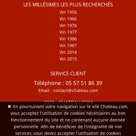
LES MILLÉSIMES LES PLUS RECHERCHÉS
Vin 1956
Vin 1966
Vin 1976
Vin 1977
Vin 1986
Vin 1987
Vin 2014
Vin 2015
SERVICE CLIENT
Téléphone : 05 57 51 86 39
Email : contact@chateau.com
2021 - CHATEAU.COM
✖
En poursuivant votre navigation sur le site Chateau.com,
La vente d'alcool est interdite aux mineurs.
vous acceptez l'utilisation de cookies nécessaires au bon
fonctionnement du site et ne contenant aucune donnée
L'abus d'alcool nuit gravement à la santé.
personnelle. Afin de bénéficier de l'intégralité de nos
Consommez avec modération.
services, vous devez accepter l'utilisation de cookies