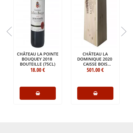
T
CHÂTEAU LA POINTE
CHÂTEAU LA
BOUQUEY 2018
DOMINIQUE 2020
BOUTEILLE (75CL)
CAISSE BOIS
18
.00
€
D'ORIGINE D'UNE
501
.00
€
IMPÉRIALE (1X600CL)