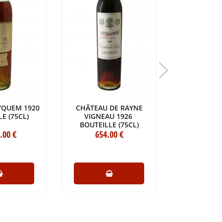
YQUEM 1920
CHÂTEAU DE RAYNE
CHÂTEAU CO
E (75CL)
VIGNEAU 1926
BOUTEILL
BOUTEILLE (75CL)
.00
€
654
.00
€
805
.