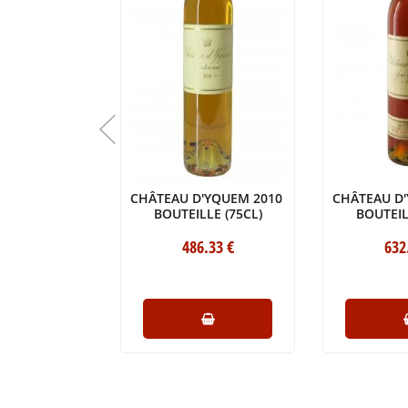
RABAUD 1950
CHÂTEAU D'YQUEM 2010
CHÂTEAU D
LE (75CL)
BOUTEILLE (75CL)
BOUTEIL
2
.00
€
486
.33
€
632