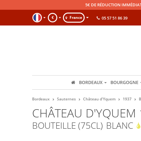
5€ DE RÉDUCTION IMMÉDIA
€
France
05 57 51 86 39
BORDEAUX
BOURGOGNE
Bordeaux
Sauternes
Château d'Yquem
1937
B
CHÂTEAU D'YQUEM 
BOUTEILLE (75CL)
BLANC