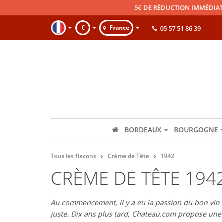
5€ DE RÉDUCTION IMMÉDIA
€
France
05 57 51 86 39
BORDEAUX
BOURGOGNE
Tous les flacons
Crème de Tête
1942
CRÈME DE TÊTE 194
Au commencement, il y a eu la passion du bon vin et
juste. Dix ans plus tard, Chateau.com propose un