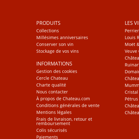
PRODUITS
LES V
Collections
Perrier
Millésimes anniversaires
Louis 
Conserver son vin
Moët 
Stockage de vos vins
Veuve 
Châte
INFORMATIONS
Ruinar
Gestion des cookies
Domain
Cercle Chateau
Châtea
Charte qualité
Mum
Nous contacter
Cristal
À propos de Chateau.com
Pétrus
Conditions générales de vente
Châtea
Mentions légales
Châtea
Frais de livraison, retour et
remboursement
Colis sécurisés
Paiements