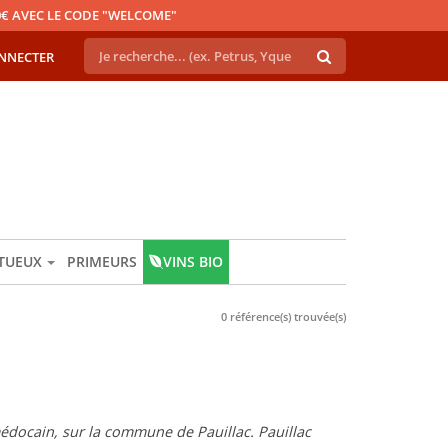
€ AVEC LE CODE "WELCOME"
NNECTER
ITUEUX
PRIMEURS
VINS BIO
0 référence(s) trouvée(s)
médocain, sur la commune de Pauillac. Pauillac