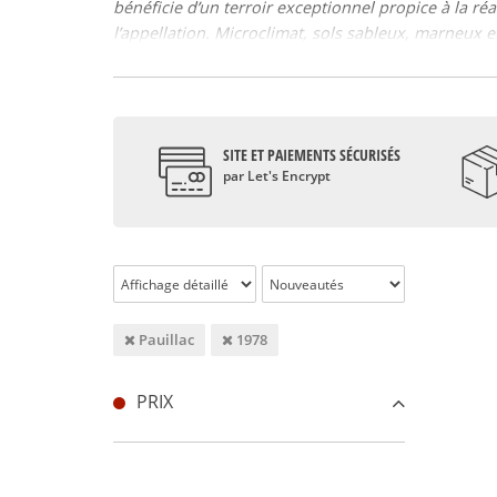
bénéficie d’un terroir exceptionnel propice à la ré
l’appellation. Microclimat, sols sableux, marneux e
typiques de la région : Merlot, Cabernet Sauvignon,
du vin de Pauillac. Cependant, depuis quelques an
pouvoir boire le vin plus jeune. Ce terroir est plutôt
Le Pauillac vin de garde
SITE ET PAIEMENTS SÉCURISÉS
Le vin Pauillac est un vin rouge qui se conserve pl
par Let's Encrypt
profondeur. Il mérite donc d’attendre quelques an
Le Pauillac vin de caractère
Le vin Pauillac est un vin très typique. Sa robe som
se mariera de ce fait avec la viande rouge : le rôti
volailles, telles que du canard.
Pauillac
1978
PRIX