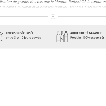
alisation de grands vins tels que le Mouton-Rothschild, le Latour ou
t calcaires, le climat et la géologie dont jouissent les 1200 hectar
 Petit Verdot et Malbec. Le cabernet sauvignon est d’ailleurs le c
nées, beaucoup des châteaux de la région donnent une proportion
 similaire pour toutes les vignes de l’appellation, ce qui fait que le
LIVRAISON SÉCURISÉE
AUTHENTICITÉ GARANTIE
usieurs années afin d’atteindre son paroxysme. En vieillissant, le v
entre 3 et 10 jours ouvrés
Produits 100% expertisés
nées avant de le déguster.
bre, tire sur le violet et le rouge. Complexe, avec des arômes de fr
 par exemple, le bœuf, l’agneau, et certains gibiers tels que la bi