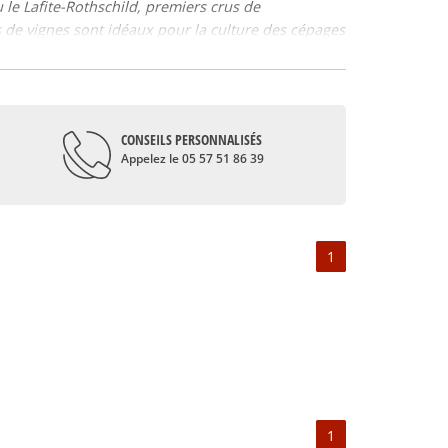
 le Lafite-Rothschild, premiers crus de
es de vignes sont idéaux pour la culture des cépages
épage majoritairement utilisé dans la composition
 plus forte de Merlot à leurs assemblages afin de
 vin Pauillac est très caractéristique.
CONSEILS PERSONNALISÉS
in de Pauillac gagne en complexité ainsi qu’en
Appelez le 05 57 51 86 39
uits rouges et noirs ainsi que des notes boisées, il
1
che etc. Il pourra également accompagner certaines
1