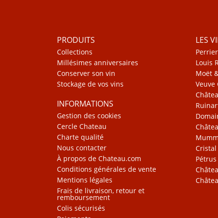
PRODUITS
LES V
Collections
Perrier
Millésimes anniversaires
Louis 
Conserver son vin
Moët 
Stockage de vos vins
Veuve 
Châte
INFORMATIONS
Ruinar
Gestion des cookies
Domain
Cercle Chateau
Châtea
Charte qualité
Mum
Nous contacter
Cristal
À propos de Chateau.com
Pétrus
Conditions générales de vente
Châtea
Mentions légales
Châtea
Frais de livraison, retour et
remboursement
Colis sécurisés