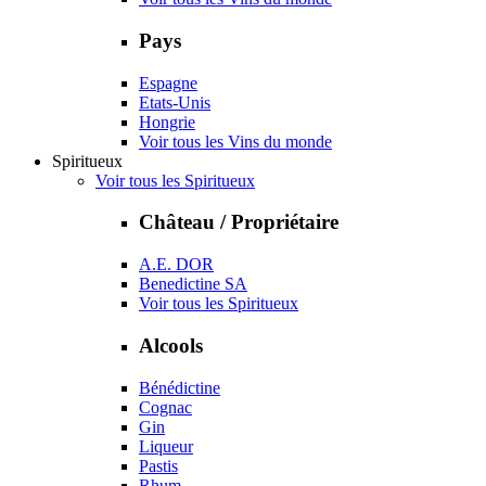
Pays
Espagne
Etats-Unis
Hongrie
Voir tous les Vins du monde
Spiritueux
Voir tous les Spiritueux
Château / Propriétaire
A.E. DOR
Benedictine SA
Voir tous les Spiritueux
Alcools
Bénédictine
Cognac
Gin
Liqueur
Pastis
Rhum