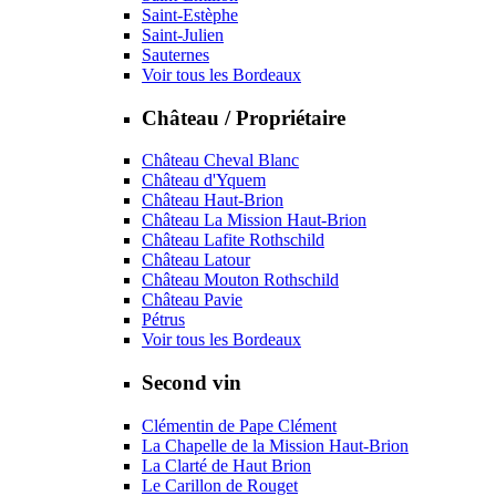
Saint-Estèphe
Saint-Julien
Sauternes
Voir tous les Bordeaux
Château / Propriétaire
Château Cheval Blanc
Château d'Yquem
Château Haut-Brion
Château La Mission Haut-Brion
Château Lafite Rothschild
Château Latour
Château Mouton Rothschild
Château Pavie
Pétrus
Voir tous les Bordeaux
Second vin
Clémentin de Pape Clément
La Chapelle de la Mission Haut-Brion
La Clarté de Haut Brion
Le Carillon de Rouget