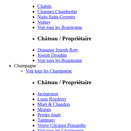
Chablis
Charmes-Chambertin
Nuits-Saint-Georges
Volnay
Voir tous les Bourgogne
Château / Propriétaire
Domaine Joseph Roty
Joseph Drouhin
Voir tous les Bourgogne
Champagne
Voir tous les Champagne
Château / Propriétaire
Jacquesson
Louis Roederer
Moët & Chandon
Mumm
Perrier Jouët
Taittinger
Veuve Clicquot Ponsardin
Voir tous les Champagne