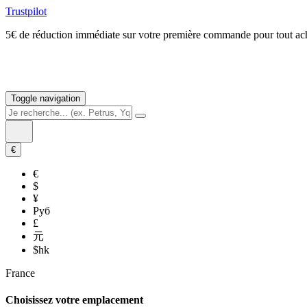
Trustpilot
5€ de réduction immédiate sur votre première commande pour tout 
Toggle navigation
€
€
$
¥
Руб
£
元
$hk
France
Choisissez votre emplacement