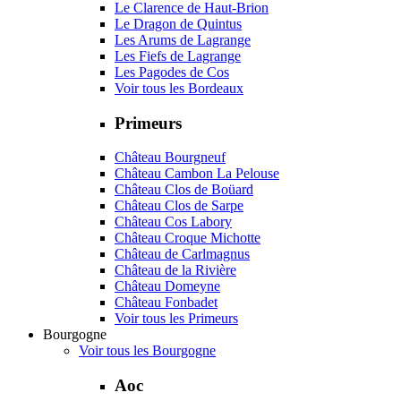
Le Clarence de Haut-Brion
Le Dragon de Quintus
Les Arums de Lagrange
Les Fiefs de Lagrange
Les Pagodes de Cos
Voir tous les Bordeaux
Primeurs
Château Bourgneuf
Château Cambon La Pelouse
Château Clos de Boüard
Château Clos de Sarpe
Château Cos Labory
Château Croque Michotte
Château de Carlmagnus
Château de la Rivière
Château Domeyne
Château Fonbadet
Voir tous les Primeurs
Bourgogne
Voir tous les Bourgogne
Aoc