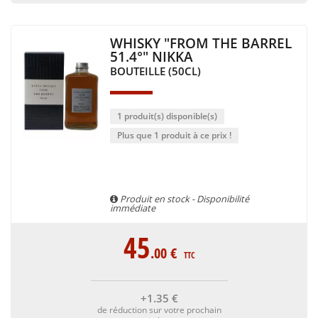
WHISKY "FROM THE BARREL
51.4°" NIKKA
BOUTEILLE (50CL)
1 produit(s) disponible(s)
Plus que 1 produit à ce prix !
Produit en stock - Disponibilité
immédiate
45
.00
€
TTC
+1
.35
€
de réduction sur votre prochain