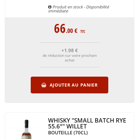
amateurs se laisseront surprendre par la diversité des goûts
Produit en stock - Disponibilité
immédiate
que cet alcool a à offrir !
66
.00
€
TTC
+1
.98
€
de réduction sur votre prochain
achat
AJOUTER AU PANIER
WHISKY "SMALL BATCH RYE
55.6°" WILLET
BOUTEILLE (70CL)