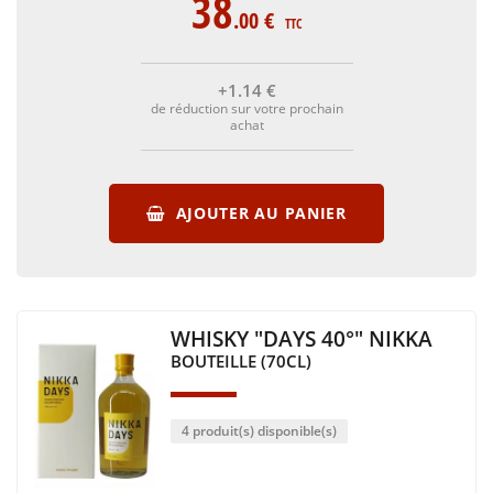
38
.00
€
TTC
+1
.14
€
de réduction sur votre prochain
achat
AJOUTER AU PANIER
WHISKY "DAYS 40°" NIKKA
BOUTEILLE (70CL)
4 produit(s) disponible(s)