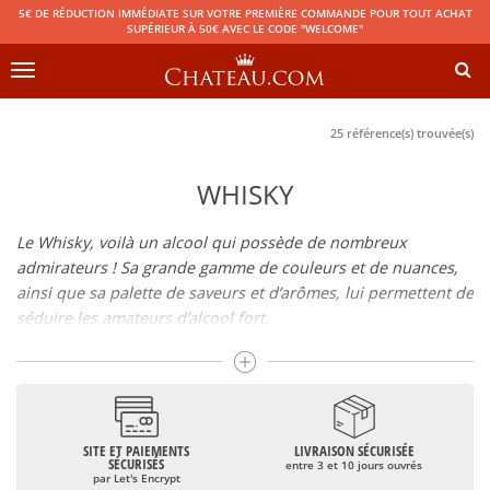
5€ DE RÉDUCTION IMMÉDIATE SUR VOTRE PREMIÈRE COMMANDE POUR TOUT ACHAT
SUPÉRIEUR À 50€ AVEC LE CODE "WELCOME"
Toggle
navigation
25 référence(s) trouvée(s)
WHISKY
Le Whisky, voilà un alcool qui possède de nombreux
admirateurs ! Sa grande gamme de couleurs et de nuances,
ainsi que sa palette de saveurs et d’arômes, lui permettent de
séduire les amateurs d’alcool fort.
C’est au Royaume-Uni, à l’époque du Moyen-Age, qu’il va voir
le jour. Très apprécié des locaux, il va ensuite être exporté
vers l’Europe et l’Amérique. Il faut dire que les périodes de
guerre, d’invasions, de découvertes et de conquêtes qu’ont
connu les siècles suivants vont être propices à sa diffusion
SITE ET PAIEMENTS
LIVRAISON SÉCURISÉE
SÉCURISÉS
entre 3 et 10 jours ouvrés
dans le monde. Des distilleries naîtront ainsi dans de
par Let's Encrypt