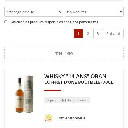
nombreux pays jusqu’à nos jours, proposant des produits
plus exotiques. Aussi, le Whisky du Japon est réputé dans le
cercle des connaisseurs. La France, également, s’est mise à la
production du Whisky.
Afficher les produits disponibles chez nos partenaires
A la base de cet alcool, le malt, obtenu à partir de céréales
1
2
3
Suivant
germées ; la fermentation, la distillation et l’élevage.
Cependant, des différences de fabrication peuvent s’observer
en fonction du pays producteur, chacun ayant sa manière de
FILTRES
faire et ses propres exigences. L’élevage peut être, de même,
plus ou moins long selon le Whisky souhaité. Le Vieux
Whisky est par exemple particulièrement estimé, mais
nécessite une période d’élevage plus longue. Un Vieux
WHISKY "14 ANS" OBAN
Whisky sera plus complexe, comme tout alcool qui vieillit.
COFFRET D'UNE BOUTEILLE (70CL)
La dégustation du Whisky peut être un véritable moment de
découverte pour celui qui le goûte, tant les arômes qu’il
propose peuvent surprendre. Comme pour tout alcool, entre
2 produit(s) disponible(s)
son élaboration et son vieillissement, ceux-ci vont évoluer.
Aussi, c’est en fonction des goûts qu’il faudra choisir entre un
Conventionnelle
Whisky jeune et un Vieux Whisky. Les épices, les fleurs, les
fruits, les céréales, ou bien encore le sucre, les papilles des