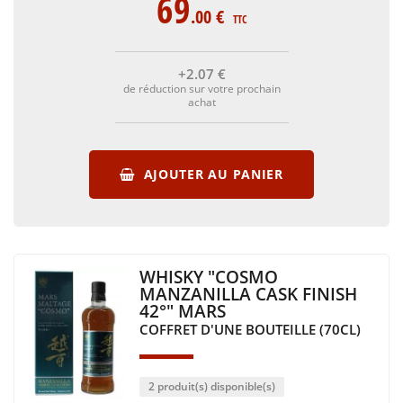
69
.00
€
TTC
+2
.07
€
de réduction sur votre prochain
achat
AJOUTER AU PANIER
WHISKY "COSMO
MANZANILLA CASK FINISH
42°" MARS
COFFRET D'UNE BOUTEILLE (70CL)
2 produit(s) disponible(s)