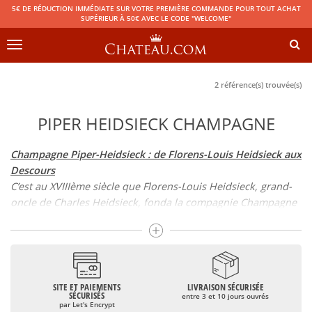
5€ DE RÉDUCTION IMMÉDIATE SUR VOTRE PREMIÈRE COMMANDE POUR TOUT ACHAT
SUPÉRIEUR À 50€ AVEC LE CODE "WELCOME"
Toggle
navigation
2 référence(s) trouvée(s)
PIPER HEIDSIECK CHAMPAGNE
Champagne Piper-Heidsieck : de Florens-Louis Heidsieck aux
Descours
C’est au XVIIIème siècle que Florens-Louis Heidsieck, grand-
oncle de Charles Heidsieck, fonda la compagnie Champagne
Heidsieck & Cie, marquant le début d’une dynastie de
Heidsieck dans l’univers du Champagne. Son neveu s’associa
à Henri-Guillaume Piper, qui devint l’époux de sa femme à sa
mort.
Piper Heidsieck, Maison de
Champagne
, approvisionna alors
SITE ET PAIEMENTS
LIVRAISON SÉCURISÉE
SÉCURISÉS
entre 3 et 10 jours ouvrés
les tables des grands de ce monde et connut un succès
par Let's Encrypt