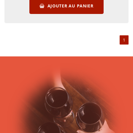
des champagnes. Le meilleur champagne est cependant une
AJOUTER AU PANIER
notion subjective, qui, comme pour tous les vins, est propre
aux goûts de chacun. Il existe une diversité de champagnes
assez importante : brut, blanc de blancs, rosé, brut, doux,
sec, demi-sec, etc ; aussi tous ne seront pas du même avis
concernant le meilleur champagne. Le champagne rosé, lui,
1
est né au XVIIIème siècle.
Le vin de champagne est élaboré selon la méthode
champenoise dont la légende veut que Dom Pérignon, moine
bénédictin, soit à l’origine.