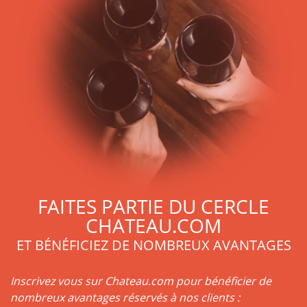
Les arômes varient en fonction des millésimes mais sont très
orientés vers le fruit (Château Chauvin 1978 par exemple,
Château Chauvin 1978 montre des arômes fruités et
empyreumatiques). Il faut dire que la forte présence de
Merlot dans les assemblages explique la dominance de la
famille des fruits rouges dans la gamme aromatique du
Château Chauvin.
Les millésimes des dernières décennies montrent une
évolution du vin, néanmoins les millésimes plus anciens, tels
que Château Chauvin 1978 sont tout à fait appréciables.
FAITES PARTIE DU CERCLE
CHATEAU.COM
ET BÉNÉFICIEZ DE NOMBREUX AVANTAGES
Inscrivez vous sur Chateau.com pour bénéficier de
nombreux avantages réservés à nos clients :