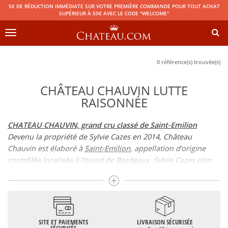
5€ DE RÉDUCTION IMMÉDIATE SUR VOTRE PREMIÈRE COMMANDE POUR TOUT ACHAT
SUPÉRIEUR À 50€ AVEC LE CODE "WELCOME"
Toggle
navigation
0 référence(s) trouvée(s)
CHÂTEAU CHAUVIN LUTTE
RAISONNÉE
CHATEAU CHAUVIN, grand cru classé de Saint-Emilion
Devenu la propriété de Sylvie Cazes en 2014, Château
Chauvin est élaboré à
Saint-Emilion
, appellation d’origine
contrôlée localisée à l’ouest de
Bordeaux
. Sylvie Cazes n’en
est pas à son coup d’essai puisqu’elle est également
l’heureuse copropriétaire du célèbre Château Lynch-Bages,
cinquième cru classé de
Pauillac
.
CHATEAU CHAUVIN, des Ondet aux Cazes
SITE ET PAIEMENTS
LIVRAISON SÉCURISÉE
L’histoire du Château Chauvin est liée à la famille Ondet, qui