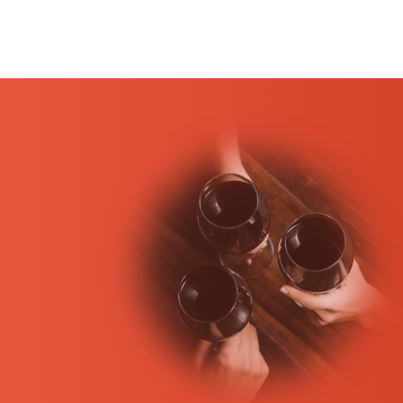
l’appellation. Microclimat, sols sableux, marneux e
typiques de la région : Merlot, Cabernet Sauvignon,
du vin de Pauillac. Cependant, depuis quelques an
pouvoir boire le vin plus jeune. Ce terroir est plutôt
Le Pauillac vin de garde
Le vin Pauillac est un vin rouge qui se conserve pl
profondeur. Il mérite donc d’attendre quelques an
Le Pauillac vin de caractère
Le vin Pauillac est un vin très typique. Sa robe som
se mariera de ce fait avec la viande rouge : le rôti
volailles, telles que du canard.