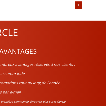
es de vignes sont idéaux pour la culture des cépages
1
épage majoritairement utilisé dans la composition
 plus forte de Merlot à leurs assemblages afin de
 vin Pauillac est très caractéristique.
RCLE
in de Pauillac gagne en complexité ainsi qu’en
 AVANTAGES
uits rouges et noirs ainsi que des notes boisées, il
che etc. Il pourra également accompagner certaines
mbreux avantages réservés à nos clients :
ième commande
romotions tout au long de l'année
s par e-mail
tre première commande.
En savoir plus sur le Cercle