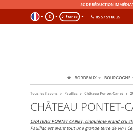
5€ DE RÉDUCTION IMMÉDIA
€
France
05 57 51 86 39
BORDEAUX
BOURGOGNE
Tous les flacons
Pauillac
Château Pontet-Canet
2
CHÂTEAU PONTET-C
CHATEAU PONTET CANET, cinquième grand cru clas
Pauillac
est avant tout une grande terre de vin ! Ce