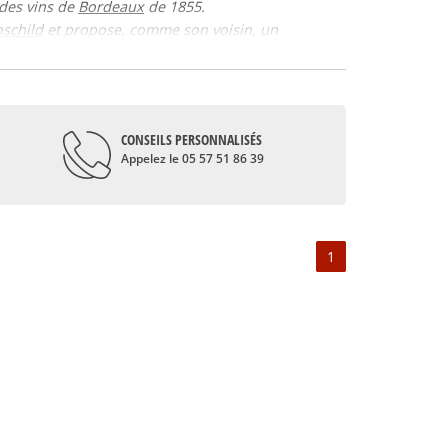
 des vins de
Bordeaux
de 1855.
schild
et propose, comme son voisin, un
ot, comme le Pontet Canet 2009.
pagement et de la typicité du terroir ; fruits
’à Pauillac, les vins sont très typiques car le
CONSEILS PERSONNALISÉS
gnoble dont il est propriétaire. Pontet Canet
Appelez le 05 57 51 86 39
é des vins de Pauillac.
 comme certains autres domaines du bordelais, le
1
 Tesseron le propriétaire actuel, ayant acquis le
vu le jour depuis lors, tels Pontet Canet 2009.
itique. Oui, Pontet Canet 2009 a décidément l’étoffe
médocain, sur la commune de Pauillac. Pauillac
 le Lafite-Rothschild, premiers crus de