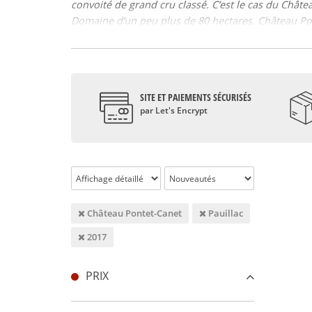
convoité de grand cru classé. C’est le cas du Chât
Domaine d’un peu plus de 80 hectares, Château Pon
assemblage à dominance de Cabernet Sauvignon, ac
CHATEAU PONTET CANET et son identité pauillaca
La palette aromatique du Pontet Canet s’ouvre sur plu
confits, arômes boisés, mais aussi empyreumatiques. P
SITE ET PAIEMENTS SÉCURISÉS
terroir est très homogène. La qualité des vins ain
par Let's Encrypt
s’inscrit donc dans la lignée des vins de son appella
CHATEAU PONTET CANET et son évolution
Depuis le XVIIIème siècle, Château Pontet Canet a 
changement intempestif de propriétaires. En effet, s
domaine en 1975.
Château Pontet-Canet
Pauillac
A Château Pontet Canet, la qualité n’a eu de cesse 
Complexe, élégant, Pontet Canet 2009 a dévoilé des a
2017
d’un grand vin !
Le Pauillac vin d’exception du terroir médocain
PRIX
Figurant parmi les plus célèbres appellations du M
bénéficie d’un terroir exceptionnel propice à la ré