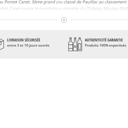
eau Pontet Canet, 5ème grand cru classé de Pauillac au classement
tet Canet jouxte le prestigieux vignoble du
Château Mouton Roth
compagné de Merlot et de Cabernet Franc ; parfois de Petit Verd
ise
sieurs familles d’arômes : fruits noirs, bien sûr, du fait de l’encé
ontet Canet est avant tout le fruit d’un terroir ; et il faut dire qu
LIVRAISON SÉCURISÉE
AUTHENTICITÉ GARANTIE
si que leurs nuances dépend du domaine ou Château exploitant le vi
entre 3 et 10 jours ouvrés
Produits 100% expertisés
tion. A la fois unique, racé et élégant, Pontet Canet garde l’identit
pris forme et trouvé sa configuration actuelle, n’ayant pas connu
eulement trois familles ont été à la tête de la propriété, dont Guy
de s’améliorer depuis le 18ème siècle. Des millésimes notables ont 
rômes fruités et floraux (cassis et violette) et a su séduire la cr
édoc, le vin de Pauillac nous vient de la rive gauche du vignoble 
alisation de grands vins tels que le Mouton-Rothschild, le Latour ou