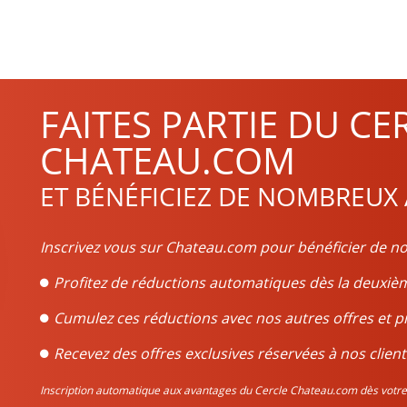
t calcaires, le climat et la géologie dont jouissent les 1200 hectar
 Petit Verdot et Malbec. Le cabernet sauvignon est d’ailleurs le c
nées, beaucoup des châteaux de la région donnent une proportion
 similaire pour toutes les vignes de l’appellation, ce qui fait que le
FAITES PARTIE DU CE
usieurs années afin d’atteindre son paroxysme. En vieillissant, le v
nées avant de le déguster.
CHATEAU.COM
ET BÉNÉFICIEZ DE NOMBREUX
bre, tire sur le violet et le rouge. Complexe, avec des arômes de fr
 par exemple, le bœuf, l’agneau, et certains gibiers tels que la bi
Inscrivez vous sur Chateau.com pour bénéficier de no
Profitez de réductions automatiques dès la deux
Cumulez ces réductions avec nos autres offres et p
Recevez des offres exclusives réservées à nos client
Inscription automatique aux avantages du Cercle Chateau.com dès vo