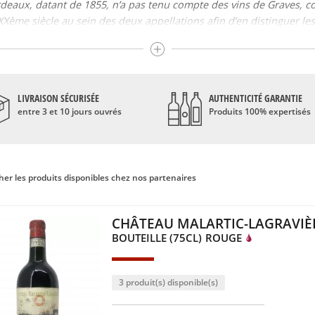
rdeaux, datant de 1855, n’a pas tenu compte des vins de Graves, c
ème siècle au sein des deux appellations afin d’en distinguer les m
sant la qualité de ce vin.
VIERE, du domaine de Malartic aux Bonnie
qui entra dans la famille du Comte Hyppolite de Maurès de Malartic a
Malartic Lagravière passa également entre les mains de Laurent Pe
LIVRAISON SÉCURISÉE
AUTHENTICITÉ GARANTIE
ci dirigent ce cru bordelais, avec l’aide de leurs enfants, Jean-Jacq
entre 3 et 10 jours ouvrés
Produits 100% expertisés
IERE, un vin blanc et un vin rouge
s blancs et des vins rouges : Château Malartic Lagravière blanc, Ch
roduit dans les deux couleurs.
her les produits disponibles chez nos partenaires
s sur un sol de graves avec un sous-sol calcaire. Le Merlot, le Cabe
épages des vignes plantées. Bien que le vignoble soit principalement
CHÂTEAU MALARTIC-LAGRAVIÈ
une grande finesse et révèle des subtilités aromatiques tout à fai
BOUTEILLE (75CL)
ROUGE
 une terre de vin ! Lieu historique de production du vin de Bord
3 produit(s) disponible(s)
ationale.
Contrôlée telles que le Médoc, le Graves ou le Bordeaux supérieu