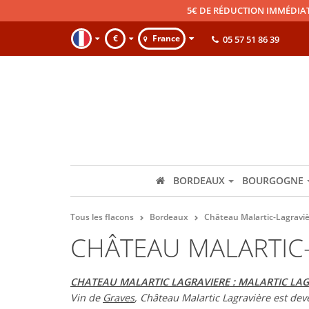
5€ DE RÉDUCTION IMMÉDIA
€
France
05 57 51 86 39
BORDEAUX
BOURGOGNE
Tous les flacons
Bordeaux
Château Malartic-Lagravi
CHÂTEAU MALARTIC
CHATEAU MALARTIC LAGRAVIERE : MALARTIC LAGRA
Vin de
Graves
, Château Malartic Lagravière est dev