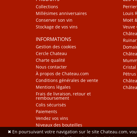
Collections
Perrier
Millésimes anniversaires
Louis 
Conserver son vin
Moët 
Stockage de vos vins
Veuve 
Châte
INFORMATIONS
Ruinar
Gestion des cookies
Domain
Cercle Chateau
Châtea
Charte qualité
Mum
Nous contacter
Cristal
À propos de Chateau.com
Pétrus
Conditions générales de vente
Châtea
Mentions légales
Châtea
Frais de livraison, retour et
remboursement
Colis sécurisés
Paiements
Vendez vos vins
Niveaux des bouteilles
✖
En poursuivant votre navigation sur le site Chateau.com, vo