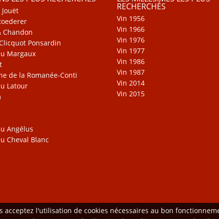
RECHERCHÉS
 Jouët
Vin 1956
Roederer
Vin 1966
& Chandon
Vin 1976
Clicquot Ponsardin
Vin 1977
au Margaux
Vin 1986
t
Vin 1987
e de la Romanée-Conti
Vin 2014
u Latour
Vin 2015
m
u Angélus
u Cheval Blanc
us acceptez l'utilisation de cookies nécessaires au bon fonctionne