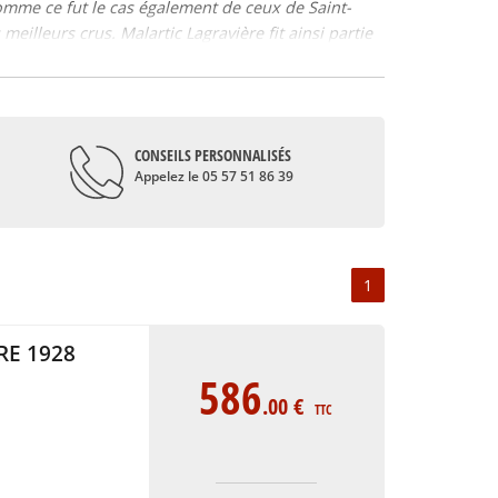
omme ce fut le cas également de ceux de Saint-
eilleurs crus. Malartic Lagravière fit ainsi partie
u XVIIIème siècle. Au XIXème siècle, il rejoint la
rrier, avant qu’Alfred-Alexandre et Michèle Bonnie
CONSEILS PERSONNALISÉS
ues et Véronique, ainsi que leurs époux.
Appelez le 05 57 51 86 39
âteau Malartic Lagravière rouge. D’ailleurs, le
1
rnet-Sauvignon, le Cabernet-Franc, le Petit-Verdot,
 planté en cépages rouges, le vin blanc est le vin
RE 1928
t savoureuses. En rouge, Château Malartic
586
.00
€
TTC
eaux, le département de la Gironde, en Aquitaine,
r. De nombreux grands crus dont les vins de