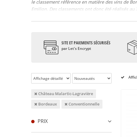
le classement référence en matière des vins de Bo
Emilion. Des classements ont donc été réalisés au XX
de ce classement dès sa création, ce rang récompen
CHATEAU MALARTIC LAGRAVIERE : MALARTIC LAGRA
Malartic Lagravière est un vieux domaine viticole, 
famille Ricard. Transmis à Jacques Marly, Château 
SITE ET PAIEMENTS SÉCURISÉS
n’en fasse l’acquisition en 1996. Depuis lors, ceux-
par Let's Encrypt
CHATEAU MALARTIC LAGRAVIERE : MALARTIC LAGRAV
Malartic Lagravière est domaine qui produit des vin
second vin, La Réserve de Malartic est également p
Affic
Le vignoble fait une cinquantaine d’hectares, situé
le Sauvignon et le Sémillon, sont les variétés de c
Château Malartic-Lagravière
le plus prisé du Château Malartic Lagravière.
En blanc, Château Malartic Lagravière se montre d’
Bordeaux
Conventionnelle
Lagravière est un vin puissant, et complexe.
Ayant de nombreux grands millésimes, Bordeaux est
PRIX
est connu pour ses millésimes de renommée intern
Il regroupe de nombreuses Appellations d’Origine 