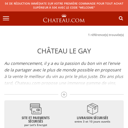
5€ DE RÉDUCTION IMMÉDIATE SUR VOTRE PREMIÈRE COMMANDE POUR TOUT ACHAT
SUPÉRIEUR À 50€ AVEC LE CODE "WELCOME"
Toggle
navigation
1 référence(s) trouvée(s)
CHÂTEAU LE GAY
Au commencement, il y a eu la passion du bon vin et l'envie
de la partager avec le plus de monde possible en proposant
à la vente le meilleur du vin au prix le plus juste. Dix ans plus
tard, Chateau.com propose une immense gamme de vins,
champagnes et spiritueux rigoureusement sélectionnés.
Boire du bon vin ne doit pas être une question de budget
De 10 à plus de 10000 euros, vous trouverez ici les meilleurs
SITE ET PAIEMENTS
LIVRAISON SÉCURISÉE
vins et champagnes, qu'ils soient confidentiels ou qu'ils
SÉCURISÉS
entre 3 et 10 jours ouvrés
soient mondialement reconnus comme le Château Mouton
par Let's Encrypt