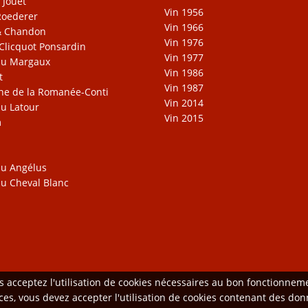
 Jouët
Vin 1956
Roederer
Vin 1966
& Chandon
Vin 1976
Clicquot Ponsardin
Vin 1977
au Margaux
Vin 1986
t
Vin 1987
e de la Romanée-Conti
Vin 2014
u Latour
Vin 2015
m
u Angélus
u Cheval Blanc
us acceptez l'utilisation de cookies nécessaires au bon fonctionne
vices, vous devez accepter l'utilisation de cookies contenant des d