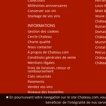
Collections
Perrier
Millésimes anniversaires
Louis 
Conserver son vin
Moët 
Stockage de vos vins
Veuve 
Châte
INFORMATIONS
Ruinar
Gestion des cookies
Domain
Cercle Chateau
Châtea
Charte qualité
Mum
Nous contacter
Cristal
À propos de Chateau.com
Pétrus
Conditions générales de vente
Châtea
Mentions légales
Châtea
Frais de livraison, retour et
remboursement
Colis sécurisés
Paiements
Vendez vos vins
Niveaux des bouteilles
✖
En poursuivant votre navigation sur le site Chateau.com, vo
bénéficier de l'intégralité de nos ser