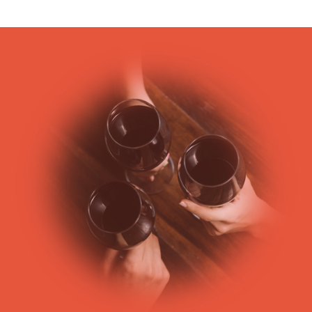
Cheval blanc, Château Pavie, Château Angélus, Château
Ausone, voilà l’élite des vins qu’a à offrir la belle ville de Saint
Emilion, fleuron des vignobles français ! Son nom, elle le
tient de Saint Emilion, ermite du 12ème siècle, mais
aujourd’hui c’est en tant que l’un des vignobles les plus
prestigieux de
Bordeaux
, qu’elle s’illustre.
Trois AOC ont été baptisées de ce nom (AOC Saint Emilion,
AOC Saint Emilion grand cru, et Saint Emilion Grand Cru
Classé), du fait que les vins de cette appellation sont issus de
cette commune.
Rouge tranquille et corsé, aux arômes nombreux et à
dominante de merlot, le St Emilion se compose également
principalement de Cabernet Franc et de Cabernet Sauvignon,
utilisés en complément du Merlot. Le Carmenère ainsi que le
Côt ou Malbec sont également autorisés par le cahier des
charges des appellations AOC Saint Emilion et AOC St Emilion
grand cru, bien que moins employés.
Ses vignes s’épanouissent sur des sols argileux, de molasses
et calcaires, selon l’endroit où elles se trouvent. Elles
bénéficient également d’un climat très adapté à la viticulture.