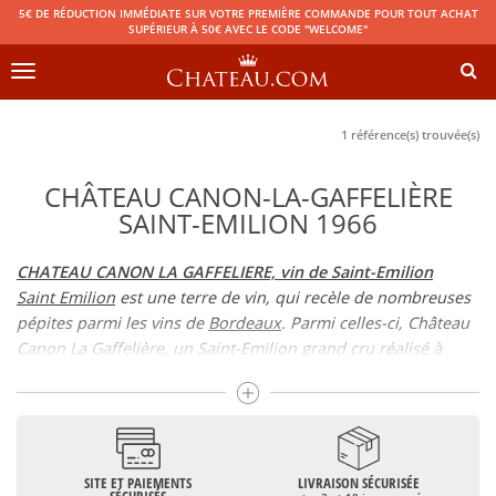
5€ DE RÉDUCTION IMMÉDIATE SUR VOTRE PREMIÈRE COMMANDE POUR TOUT ACHAT
SUPÉRIEUR À 50€ AVEC LE CODE "WELCOME"
Toggle
navigation
1 référence(s) trouvée(s)
CHÂTEAU CANON-LA-GAFFELIÈRE
SAINT-EMILION 1966
CHATEAU CANON LA GAFFELIERE, vin de Saint-Emilion
Saint Emilion
est une terre de vin, qui recèle de nombreuses
pépites parmi les vins de
Bordeaux
. Parmi celles-ci, Château
Canon La Gaffelière, un Saint-Emilion grand cru réalisé à
base de Merlot, Cabernet Franc et Cabernet Sauvignon, que
les amateurs de vins de cette appellation connaissent bien.
CANON LA GAFFELIERE et la famille Von Neipperg
Château Canon La Gaffelière appartient aux Von Neipperg
SITE ET PAIEMENTS
LIVRAISON SÉCURISÉE
depuis la seconde moitié du XXème siècle. Ceux-ci,