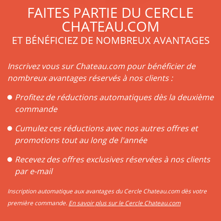
Ce terroir exceptionnel fait des St Emilion des vins racés,
FAITES PARTIE DU CERCLE
reconnaissables à leur goût puissant et corsé. Celui-ci
CHATEAU.COM
dépend aussi, bien sûr, des cépages utilisés en plus du
ET BÉNÉFICIEZ DE NOMBREUX AVANTAGES
Merlot.
Vin très estimé, le vin saint Emilion est très ancien. Déjà
réputé dans tout l’empire romain, le vin saint Emilion n’a
Inscrivez vous sur Chateau.com pour bénéficier de
cessé au fil des siècles de bâtir et de perpétuer sa
nombreux avantages réservés à nos clients :
renommée, fournissant toujours des vins de meilleure
Profitez de réductions automatiques dès la deuxième
qualité. Il faut dire que les progrès techniques en matière de
viticulture ont permis d’améliorer considérablement la
commande
qualité des vins. Ce vignoble s’est considérablement
Cumulez ces réductions avec nos autres offres et
développé grâce au commerce par l’eau, facilité par le port
promotions tout au long de l'année
de Libourne, commune située à moins de 10 km. Le vin Saint
Emilion fait aujourd’hui partie des vins français qui sont
Recevez des offres exclusives réservées à nos clients
mondialement connus.
par e-mail
Inscription automatique aux avantages du Cercle Chateau.com dès votre
première commande.
En savoir plus sur le Cercle Chateau.com