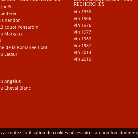
RECHERCHÉS
 Jouët
Vin 1956
Roederer
Vin 1966
& Chandon
Vin 1976
Clicquot Ponsardin
Vin 1977
au Margaux
Vin 1986
t
Vin 1987
e de la Romanée-Conti
Vin 2014
u Latour
Vin 2015
m
u Angélus
u Cheval Blanc
us acceptez l'utilisation de cookies nécessaires au bon fonctionne