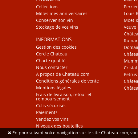
Collections
Perrier
Millésimes anniversaires
Louis 
Conserver son vin
Moët 
Stockage de vos vins
Veuve 
Châte
INFORMATIONS
Ruinar
Gestion des cookies
Domain
Cercle Chateau
Châtea
Charte qualité
Mum
Nous contacter
Cristal
À propos de Chateau.com
Pétrus
Conditions générales de vente
Châtea
Mentions légales
Châtea
Frais de livraison, retour et
remboursement
Colis sécurisés
Paiements
Vendez vos vins
Niveaux des bouteilles
✖
En poursuivant votre navigation sur le site Chateau.com, vo