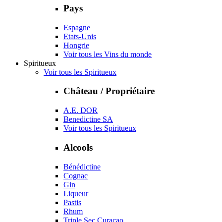
Pays
Espagne
Etats-Unis
Hongrie
Voir tous les Vins du monde
Spiritueux
Voir tous les Spiritueux
Château / Propriétaire
A.E. DOR
Benedictine SA
Voir tous les Spiritueux
Alcools
Bénédictine
Cognac
Gin
Liqueur
Pastis
Rhum
Triple Sec Curaçao