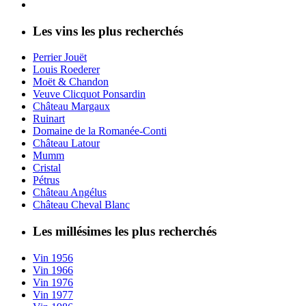
Les vins les plus recherchés
Perrier Jouët
Louis Roederer
Moët & Chandon
Veuve Clicquot Ponsardin
Château Margaux
Ruinart
Domaine de la Romanée-Conti
Château Latour
Mumm
Cristal
Pétrus
Château Angélus
Château Cheval Blanc
Les millésimes les plus recherchés
Vin 1956
Vin 1966
Vin 1976
Vin 1977