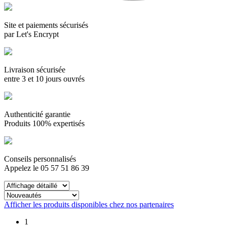
sont plus l'exclusivité de la France. Des grands noms du vin
sont encore en train d'emmerger partout dans le monde, dans
des pays comme l'Afrique du Sud, les USA, la Hongrie ou
Site et paiements sécurisés
encore le Liban.
par Let's Encrypt
Dans notre quête de qualité, nous vous proposons donc une
riche gamme de vins du monde, séléctionnés avec passion au
fil de nos découvertes.
Livraison sécurisée
Authenticité garantie
entre 3 et 10 jours ouvrés
Du haut de plus de dix années d'expérience et d'expertise,
nous sommes en mesure de garantir l'authenticité de toutes
Authenticité garantie
nos bouteilles ou caisses bois d'origine.
Produits 100% expertisés
Conseils personnalisés
Appelez le 05 57 51 86 39
Afficher les produits disponibles chez nos partenaires
1