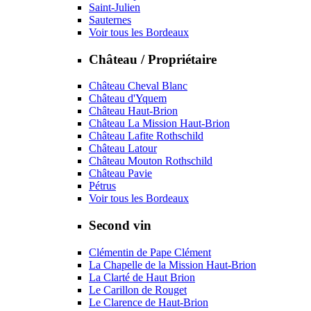
Saint-Julien
Sauternes
Voir tous les Bordeaux
Château / Propriétaire
Château Cheval Blanc
Château d'Yquem
Château Haut-Brion
Château La Mission Haut-Brion
Château Lafite Rothschild
Château Latour
Château Mouton Rothschild
Château Pavie
Pétrus
Voir tous les Bordeaux
Second vin
Clémentin de Pape Clément
La Chapelle de la Mission Haut-Brion
La Clarté de Haut Brion
Le Carillon de Rouget
Le Clarence de Haut-Brion