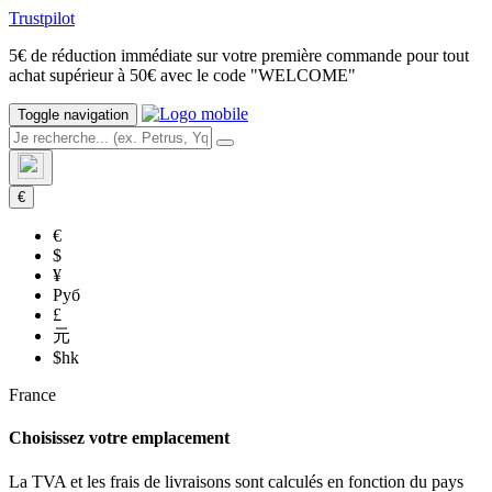
Trustpilot
5€ de réduction immédiate sur votre première commande pour tout
achat supérieur à 50€ avec le code "WELCOME"
Toggle navigation
€
€
$
¥
Руб
£
元
$hk
France
Choisissez votre emplacement
La TVA et les frais de livraisons sont calculés en fonction du pays