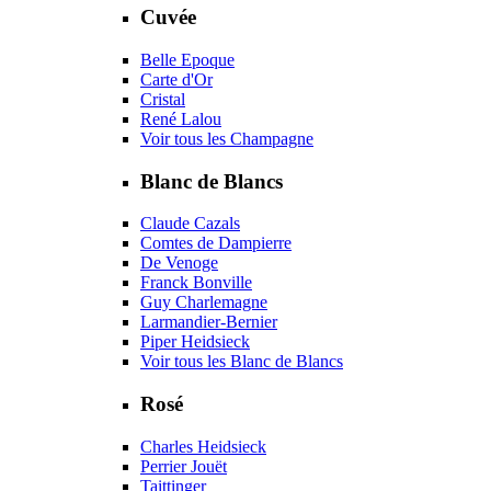
Cuvée
Belle Epoque
Carte d'Or
Cristal
René Lalou
Voir tous les Champagne
Blanc de Blancs
Claude Cazals
Comtes de Dampierre
De Venoge
Franck Bonville
Guy Charlemagne
Larmandier-Bernier
Piper Heidsieck
Voir tous les Blanc de Blancs
Rosé
Charles Heidsieck
Perrier Jouët
Taittinger