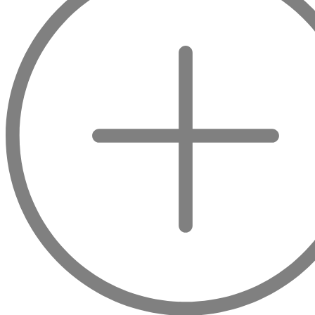
Boire du bon vin ne doit pas être une question
de budget
De 10 à plus de 10000 euros, vous trouverez ici les meilleurs
vins et champagnes, qu'ils soient confidentiels ou qu'ils soient
mondialement reconnus comme le Château Mouton
Rothschild, Pétrus, le Domaine de la Romanée Conti et Moët
& Chandon Dom Pérignon.
Et au milieu de tout cela, vous trouverez des seconds vins
comme le Carillon de l'Angélus, Y d'Yquem ou encore le Petit
Mouton.
Notre philosophie est simple, boire du bon vin ne doit pas être
une question de budget : tous les domaines que nous
commercialisons sont exceptionnels, du plus petit au plus
légendaire !
Des vins du monde entier
Ca fait quelques années maintenant que les meilleurs vins ne