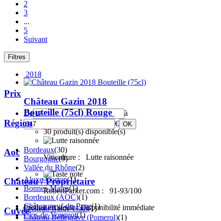
2
3
...
5
Suivant
Filtres
2018
Prix
Château Gazin 2018
Bouteille (75cl)
Rouge
De
à
Région
€
OK
30 produit(s) disponible(s)
Bordeaux
(30)
Aoc
Viticulture :
Lutte raisonnée
Bourgogne
(9)
Vallée du Rhône
(2)
Aloxe-Corton
(1)
Château / Propriétaire
Bonnes-Mares
(1)
RobertParker.com :
91-93/100
Bordeaux (AOC)
(1)
Châteauneuf-du-Pape
(1)
Produit en stock - Disponibilité immédiate
Château Barde-Haut
(1)
Cuvée
Clos-de-Vougeot
(1)
Château Bellegrave (Pomerol)
(1)