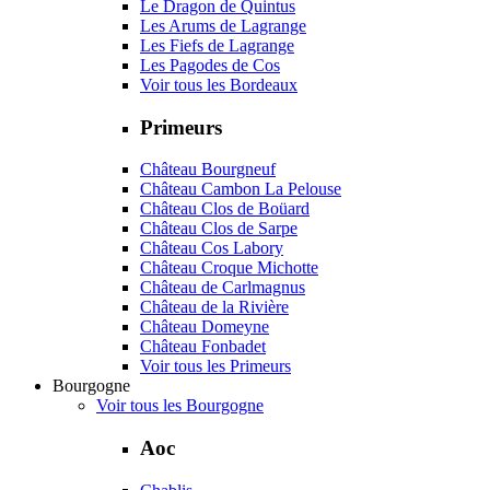
Le Dragon de Quintus
Les Arums de Lagrange
Les Fiefs de Lagrange
Les Pagodes de Cos
Voir tous les Bordeaux
Primeurs
Château Bourgneuf
Château Cambon La Pelouse
Château Clos de Boüard
Château Clos de Sarpe
Château Cos Labory
Château Croque Michotte
Château de Carlmagnus
Château de la Rivière
Château Domeyne
Château Fonbadet
Voir tous les Primeurs
Bourgogne
Voir tous les Bourgogne
Aoc