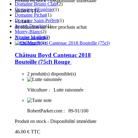
Produit en stock - Disponibilité immédiate
Domaine Bruno Clair
(2)
Domaine d'Eugénie
(1)
38
.00
€
TTC
Domaine Pichat
(1)
Domaine Saint-Préfert
(1)
+1
.14
€
Joseph Drouhin
(1)
de réduction sur votre prochain achat
Morey-Blanc
(2)
Nicolas Maillet
(2)
Ajouter au panier
Pierre Morey
(1)
Château Boyd Cantenac 2018
Bouteille (75cl)
Rouge
2 produit(s) disponible(s)
Viticulture :
Lutte raisonnée
RobertParker.com :
89-91/100
Produit en stock - Disponibilité immédiate
46
.00
€
TTC