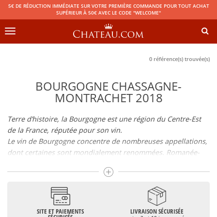
5€ DE RÉDUCTION IMMÉDIATE SUR VOTRE PREMIÈRE COMMANDE POUR TOUT ACHAT
SUPÉRIEUR À 50€ AVEC LE CODE "WELCOME"
Toggle
navigation
0 référence(s) trouvée(s)
BOURGOGNE CHASSAGNE-
MONTRACHET 2018
Terre d’histoire, la Bourgogne est une région du Centre-Est
de la France, réputée pour son vin.
Le vin de Bourgogne concentre de nombreuses appellations,
dont certaines sont mondialement renommées. Romanée-
Conti, Bonnes-Mares, au-delà du statut de grand vin de
Bourgogne qui leur est reconnu, toutes ces appellations
grand cru sont considérées comme faisant partie des
meilleurs vins français. Le Bienvenues-Bâtard-Montrachet est
également un grand vin de Bourgogne.
SITE ET PAIEMENTS
LIVRAISON SÉCURISÉE