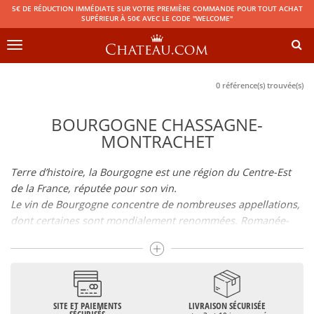
5€ DE RÉDUCTION IMMÉDIATE SUR VOTRE PREMIÈRE COMMANDE POUR TOUT ACHAT
SUPÉRIEUR À 50€ AVEC LE CODE "WELCOME"
Toggle
navigation
0 référence(s) trouvée(s)
BOURGOGNE CHASSAGNE-
MONTRACHET
Terre d’histoire, la Bourgogne est une région du Centre-Est
de la France, réputée pour son vin.
Le vin de Bourgogne concentre de nombreuses appellations,
dont certaines sont mondialement renommées. Romanée-
Conti, Bonnes-Mares, au-delà du statut de grand vin de
Bourgogne qui leur est reconnu, toutes ces appellations
grand cru sont considérées comme faisant partie des
meilleurs vins français. Le Bienvenues-Bâtard-Montrachet est
également un grand vin de Bourgogne.
SITE ET PAIEMENTS
LIVRAISON SÉCURISÉE