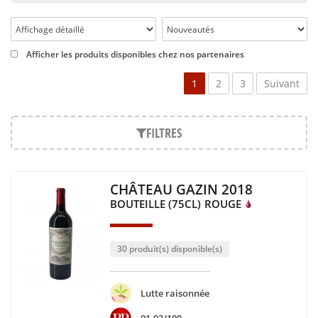
delà des appellations communales, elle regroupe également
des appellations régionales telles que le Bordeaux supérieur.
Le Bordeaux supérieur, a d’ailleurs, pour particularité de se
composer du raisin de vignes âgées. Son vin fait
Afficher les produits disponibles chez nos partenaires
obligatoirement l’objet d’un élevage de plus de neuf mois.
1
2
3
Suivant
Bien que cela ne soit pas la seule raison de l’importante
viticulture dans cette zone du Sud-Ouest, elle bénéficie de
conditions climatiques et de diversité de texture de sols, qui
FILTRES
font la qualité des vins de Bordeaux. Pourtant, la raison de
l’implantation du commerce du vin dans cette région est
avant tout très ancienne et fruit de l’histoire.
Les origines du vignoble bordelais remontent au 1er siècle,
CHÂTEAU GAZIN 2018
où a commencé l’implantation des vignes ; mais c’est surtout
BOUTEILLE (75CL)
ROUGE
au Moyen-Age que le commerce autour du vin de bordeaux
s’est développé, du fait de l’essor de la navigation et des
fleuves le facilitant dans cette région.
30 produit(s) disponible(s)
Dernier millésime notable, 2009 a été particulièrement bien
réussi pour l’ensemble du vin de Bordeaux. Il a marqué les
Lutte raisonnée
esprits des amateurs par sa qualité et son goût, qu’il soit
blanc ou rouge.