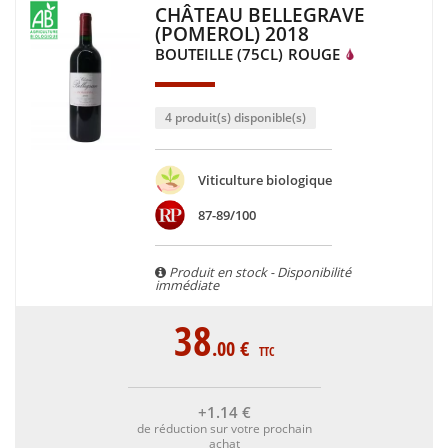
CHÂTEAU BELLEGRAVE
(POMEROL) 2018
BOUTEILLE (75CL)
ROUGE
4 produit(s) disponible(s)
Viticulture biologique
87-89/100
Produit en stock - Disponibilité
immédiate
38
.00
€
TTC
+1
.14
€
de réduction sur votre prochain
achat