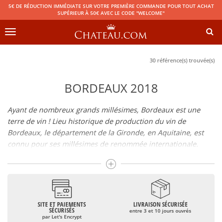
5€ DE RÉDUCTION IMMÉDIATE SUR VOTRE PREMIÈRE COMMANDE POUR TOUT ACHAT
SUPÉRIEUR À 50€ AVEC LE CODE "WELCOME"
Toggle
navigation
30 référence(s) trouvée(s)
BORDEAUX 2018
Ayant de nombreux grands millésimes, Bordeaux est une
terre de vin ! Lieu historique de production du vin de
Bordeaux, le département de la Gironde, en Aquitaine, est
connu pour ses millésimes de renommée internationale.
Il regroupe de nombreuses Appellations d’Origine Contrôlée
telles que le Médoc, le Graves ou le Bordeaux supérieur. De
nombreux grands crus dont les vins de
Pomerol
(
Pétrus
),
Saint Emilion
(
Cheval Blanc
),
Sauternes
(
Château d’Yquem
) ou
bien encore (
Pauillac
par exemple
Latour
, Lafite,
Mouton
SITE ET PAIEMENTS
LIVRAISON SÉCURISÉE
SÉCURISÉS
entre 3 et 10 jours ouvrés
Rothschild
) ont bâti la réputation des vins de Bordeaux. Au-
par Let's Encrypt