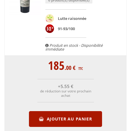
6 produit(s) disponible(s)
Lutte raisonnée
91-93/100
Produit en stock - Disponibilité
immédiate
185
.00
€
TTC
+5
.55
€
de réduction sur votre prochain
achat
AJOUTER AU PANIER