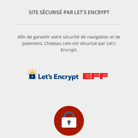
rouges et noirs ainsi que des notes boisées, il se mariera de
ce fait avec la viande rouge : le rôti par exemple, le bœuf,
SITE SÉCURISÉ PAR LET'S ENCRYPT
l’agneau, et certains gibiers tels que la biche etc. Il pourra
également accompagner certaines volailles, telles que du
canard.
Afin de garantir votre sécurité de navigation et de
paiement, Chateau.com est sécurisé par Let's
Encrypt.