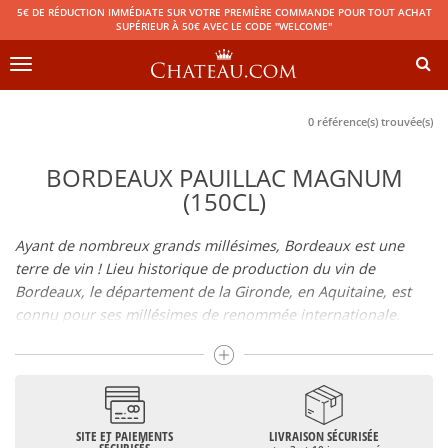
5€ DE RÉDUCTION IMMÉDIATE SUR VOTRE PREMIÈRE COMMANDE POUR TOUT ACHAT
SUPÉRIEUR À 50€ AVEC LE CODE "WELCOME"
Toggle
navigation
0 référence(s) trouvée(s)
BORDEAUX PAUILLAC MAGNUM
(150CL)
Ayant de nombreux grands millésimes, Bordeaux est une
terre de vin ! Lieu historique de production du vin de
Bordeaux, le département de la Gironde, en Aquitaine, est
connu pour ses millésimes de renommée internationale.
Il regroupe de nombreuses Appellations d’Origine Contrôlée
telles que le Médoc, le Graves ou le Bordeaux supérieur. De
nombreux grands crus dont les vins de
Pomerol
(
Pétrus
),
Saint Emilion
(
Cheval Blanc
),
Sauternes
(
Château d’Yquem
) ou
bien encore (
Pauillac
par exemple
Latour
, Lafite,
Mouton
SITE ET PAIEMENTS
LIVRAISON SÉCURISÉE