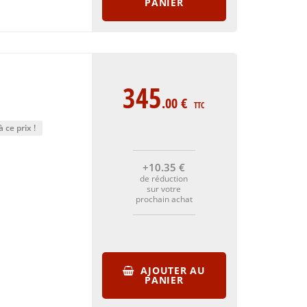
PANIER
345
.00
€
TTC
 ce prix !
+10
.35
€
de réduction
sur votre
prochain achat
AJOUTER AU
PANIER