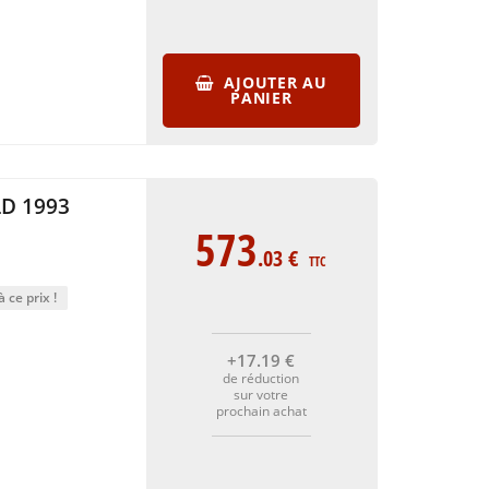
AJOUTER AU
PANIER
D 1993
573
.03
€
TTC
 ce prix !
+17
.19
€
de réduction
sur votre
prochain achat