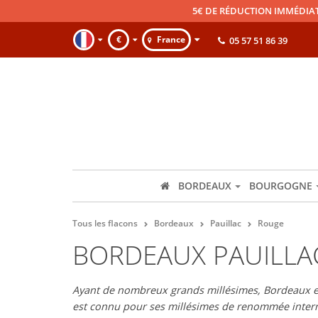
5€ DE RÉDUCTION IMMÉDIA
€
France
05 57 51 86 39
BORDEAUX
BOURGOGNE
Tous les flacons
Bordeaux
Pauillac
Rouge
BORDEAUX PAUILLA
Ayant de nombreux grands millésimes, Bordeaux est
est connu pour ses millésimes de renommée intern