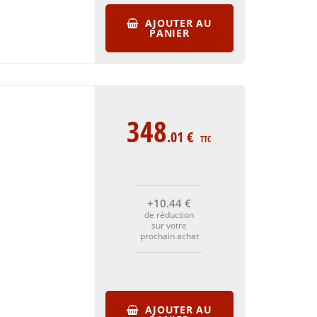
AJOUTER AU
PANIER
348
.01
€
TTC
+10
.44
€
de réduction
sur votre
prochain achat
AJOUTER AU