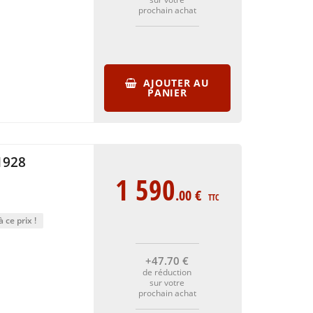
prochain achat
AJOUTER AU
PANIER
1928
1 590
.00
€
TTC
 ce prix !
+47
.70
€
de réduction
sur votre
prochain achat