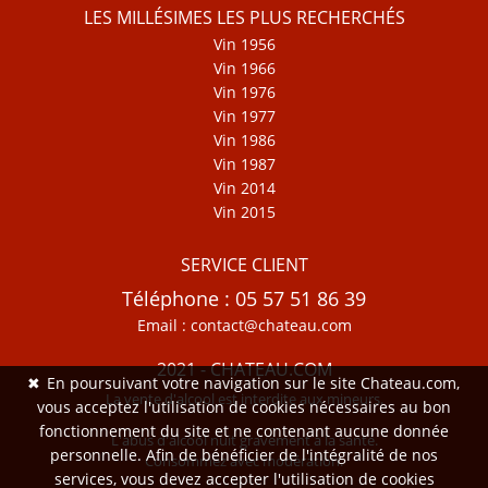
LES MILLÉSIMES LES PLUS RECHERCHÉS
Vin 1956
Vin 1966
Vin 1976
Vin 1977
Vin 1986
Vin 1987
Vin 2014
Vin 2015
SERVICE CLIENT
Téléphone : 05 57 51 86 39
Email : contact@chateau.com
2021 - CHATEAU.COM
✖
En poursuivant votre navigation sur le site Chateau.com,
La vente d'alcool est interdite aux mineurs.
vous acceptez l'utilisation de cookies nécessaires au bon
fonctionnement du site et ne contenant aucune donnée
L'abus d'alcool nuit gravement à la santé.
personnelle. Afin de bénéficier de l'intégralité de nos
Consommez avec modération.
services, vous devez accepter l'utilisation de cookies