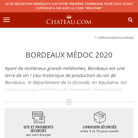
5€ DE RÉDUCTION IMMÉDIATE SUR VOTRE PREMIÈRE COMMANDE POUR TOUT ACHAT
SUPÉRIEUR À 50€ AVEC LE CODE "WELCOME"
Toggle
navigation
1 référence(s) trouvée(s)
BORDEAUX MÉDOC 2020
Ayant de nombreux grands millésimes, Bordeaux est une
terre de vin ! Lieu historique de production du vin de
Bordeaux, le département de la Gironde, en Aquitaine, est
connu pour ses millésimes de renommée internationale.
Il regroupe de nombreuses Appellations d’Origine Contrôlée
telles que le Médoc, le Graves ou le Bordeaux supérieur. De
nombreux grands crus dont les vins de
Pomerol
(
Pétrus
),
Saint Emilion
(
Cheval Blanc
),
Sauternes
(
Château d’Yquem
) ou
bien encore (
Pauillac
par exemple
Latour
, Lafite,
Mouton
SITE ET PAIEMENTS
LIVRAISON SÉCURISÉE
SÉCURISÉS
entre 3 et 10 jours ouvrés
Rothschild
) ont bâti la réputation des vins de Bordeaux. Au-
par Let's Encrypt