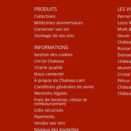
PRODUITS
LES V
Collections
Perrier
Millésimes anniversaires
Louis 
Conserver son vin
Moët 
Stockage de vos vins
Veuve 
Châte
INFORMATIONS
Ruinar
Gestion des cookies
Domain
Cercle Chateau
Châtea
Charte qualité
Mum
Nous contacter
Cristal
À propos de Chateau.com
Pétrus
Conditions générales de vente
Châtea
Mentions légales
Châtea
Frais de livraison, retour et
remboursement
Colis sécurisés
Paiements
Vendez vos vins
Niveaux des bouteilles