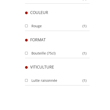
distinguent les crus bourgeois exceptionnels, les 
bourgeois. Parmi la catégorie Haut Medoc cru bour
COULEUR
supérieur, le Château D’Arche ou le Château Car
Les cépages typiques du vin Haut Medoc sont le Cab
Rouge
(1)
ces vins sont des arômes de fruits rouges (en raiso
FORMAT
Bouteille (75cl)
(1)
VITICULTURE
Lutte raisonnée
(1)