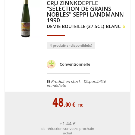
CRU ZINNKOEPFLE
"SÉLECTION DE GRAINS
NOBLES" SEPPI LANDMANN
1990
DEMIE BOUTEILLE (37.5CL)
BLANC
4 produit(s) disponible(s)
Conventionnelle
Produit en stock - Disponibilité
immédiate
48
.00
€
TTC
+1
.44
€
de réduction sur votre prochain
achat