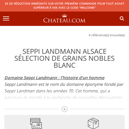
5€ DE RÉDUCTION IMMÉDIATE SUR VOTRE PREMIÈRE COMMANDE POUR TOUT ACHAT
SUPÉRIEUR À 50€ AVEC LE CODE "WELCOME"
Toggle
navigation
4 référence(s) trouvée(s)
SEPPI LANDMANN ALSACE
SÉLECTION DE GRAINS NOBLES
BLANC
Domaine Seppi Landmann : l’histoire d’un homme
Seppi Landmann est le nom du domaine éponyme fondé par
Seppi Landman dans les années 70. Cet homme, qui a
parcouru le monde à la recherche de nouvelles découvertes
est revenu dans ses terres alsaciennes afin de fonder son
domaine, à partir d’un hectare de vigne qu’il avait reçu en
héritage : le point de départ d’une histoire pleine de succès !
Illustre personnage de la viticulture alsacienne, Seppi